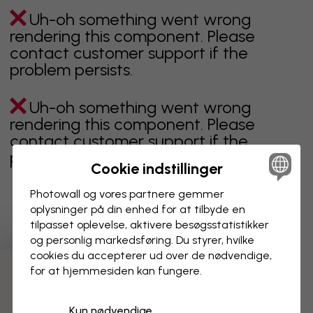
Uh-oh something went wrong
rendering this component. Please
contact customer support if the
problem persists.
Uh-oh something went wrong
rendering this component. Please
contact customer support if the
problem persists.
Cookie indstillinger
Photowall og vores partnere gemmer
oplysninger på din enhed for at tilbyde en
Viser side 1 af 16 sider
tilpasset oplevelse, aktivere besøgs­statistikker
og personlig markedsføring. Du styrer, hvilke
cookies du accepterer ud over de nødvendige,
for at hjemmesiden kan fungere.
Opdag flere kategorier
Kun nødvendige
beige
sort
Sort og hvid
blåt
brunt
grønt