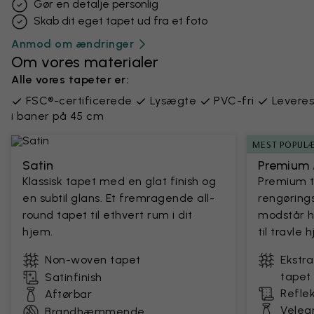
Gør en detalje personlig
Skab dit eget tapet ud fra et foto
Anmod om ændringer
Om vores materialer
Alle vores tapeter er:
FSC®-certificerede
Lysægte
PVC-fri
Leveres
i baner på 45 cm
MEST POPUL
Satin
Premium 
Klassisk tapet med en glat finish og
Premium 
en subtil glans. Et fremragende all-
rengørings
round tapet til ethvert rum i dit
modstår h
hjem.
til travle
Non-woven tapet
Ekstr
tapet
Satinfinish
Reflek
Aftørbar
Velegn
Brandhæmmende