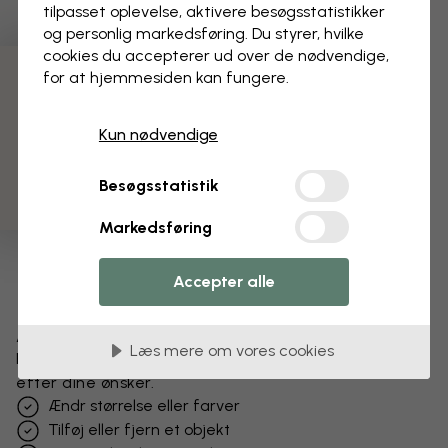
tilpasset oplevelse, aktivere besøgs­statistikker
og personlig markedsføring. Du styrer, hvilke
cookies du accepterer ud over de nødvendige,
for at hjemmesiden kan fungere.
3 gratis tapetprøver
Kun nødvendige
Besøgsstatistik
Markedsføring
Accepter alle
Ændr dit tapet
Læs mere om vores cookies
Få et unikt look – vores designteam tilpasser motivet
efter dine ønsker.
Ændr størrelse eller farver
Tilføj eller fjern et objekt