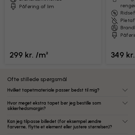
rengø
Påføring af lim
Ridse
Pleta
Bran
Påføri
299 kr. /m²
349 kr
Ofte stillede spørgsmål
Hvilket tapetmateriale passer bedst til mig?
Hvor meget ekstra tapet bør jeg bestille som
sikkerhedsmargin?
Kan jeg tilpasse billedet (for eksempel ændre
farverne, flytte et element eller justere størrelsen)?