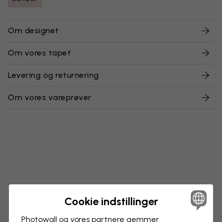
Om designet
Om vores tapet
Levering og returnering
Om vores vareprøver
Cookie indstillinger
Photowall og vores partnere gemmer