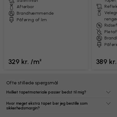
tapet
Satinfinish
Reflek
Aftørbar
Velegn
Brandhæmmende
rengø
Påføring af lim
Ridse
Pleta
Bran
Påføri
329 kr. /m²
389 kr
Ofte stillede spørgsmål
Hvilket tapetmateriale passer bedst til mig?
Hvor meget ekstra tapet bør jeg bestille som
sikkerhedsmargin?