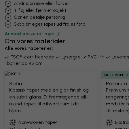
Ændr størrelse eller farver
Tilføj eller fjern et objekt
Gør en detalje personlig
Skab dit eget tapet ud fra et foto
Anmod om ændringer
Om vores materialer
Alle vores tapeter er:
FSC®-certificerede
Lysægte
PVC-fri
Leveres
i baner på 45 cm
MEST POPUL
Satin
Premium 
Klassisk tapet med en glat finish og
Premium 
en subtil glans. Et fremragende all-
rengørings
round tapet til ethvert rum i dit
modstår h
hjem.
til travle
Non-woven tapet
Ekstr