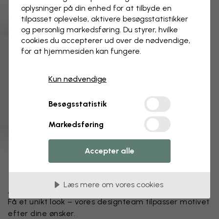
oplysninger på din enhed for at tilbyde en
tilpasset oplevelse, aktivere besøgs­statistikker
og personlig markedsføring. Du styrer, hvilke
cookies du accepterer ud over de nødvendige,
for at hjemmesiden kan fungere.
3 gratis tapetprøver
Kun nødvendige
Besøgsstatistik
Markedsføring
Accepter alle
Læs mere om vores cookies
Ændr dit tapet
Få et unikt look – vores designteam tilpasser motivet
efter dine ønsker.