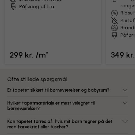
rengø
Påføring af lim
Ridse
Pleta
Bran
Påføri
299 kr. /m²
349 kr
Ofte stillede spørgsmål
Er tapetet sikkert til børneværelser og babyrum?
Hvilket tapetmateriale er mest velegnet til
børneværelser?
Kan tapetet tørres af, hvis mit barn tegner på det
med farvekridt eller tuscher?