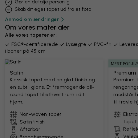
Gør en detalje personlig
Skab dit eget tapet ud fra et foto
Anmod om ændringer
Om vores materialer
Alle vores tapeter er:
FSC®-certificerede
Lysægte
PVC-fri
Leveres
i baner på 45 cm
MEST POPUL
Satin
Premium 
Klassisk tapet med en glat finish og
Premium 
en subtil glans. Et fremragende all-
rengørings
round tapet til ethvert rum i dit
modstår h
hjem.
til travle
Non-woven tapet
Ekstr
tapet
Satinfinish
Reflek
Aftørbar
Velegn
Brandhæmmende