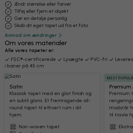
Ændr størrelse eller farver
Tilføj eller fjern et objekt
Gør en detalje personlig
Skab dit eget tapet ud fra et foto
Anmod om ændringer
Om vores materialer
Alle vores tapeter er:
FSC®-certificerede
Lysægte
PVC-fri
Leveres
i baner på 45 cm
MEST POPUL
Satin
Premium 
Klassisk tapet med en glat finish og
Premium 
en subtil glans. Et fremragende all-
rengørings
round tapet til ethvert rum i dit
modstår h
hjem.
til travle
Non-woven tapet
Ekstr