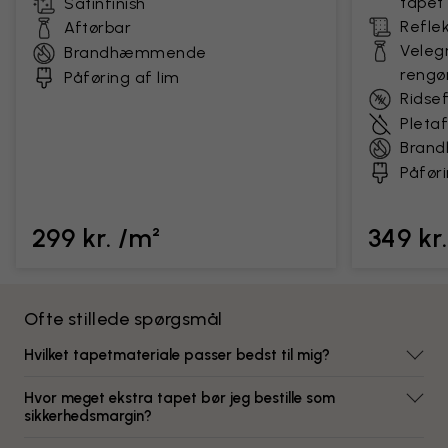
tapet
Satinfinish
Reflek
Aftørbar
Velegn
Brandhæmmende
rengø
Påføring af lim
Ridse
Pleta
Bran
Påføri
299 kr. /m²
349 kr
Ofte stillede spørgsmål
Hvilket tapetmateriale passer bedst til mig?
Hvor meget ekstra tapet bør jeg bestille som
sikkerhedsmargin?