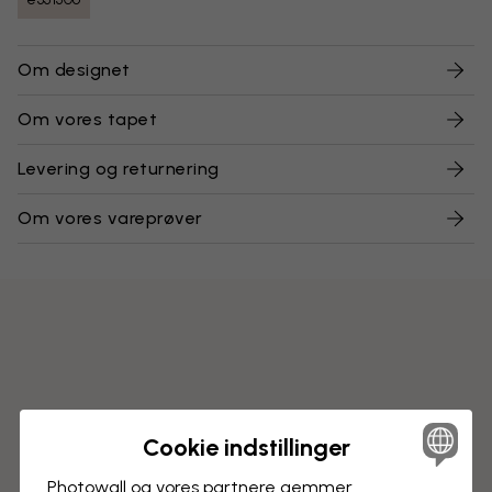
Om designet
Om vores tapet
Levering og returnering
Om vores vareprøver
Cookie indstillinger
Photowall og vores partnere gemmer