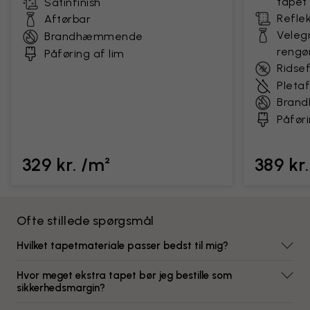
tapet
Satinfinish
Reflek
Aftørbar
Velegn
Brandhæmmende
rengø
Påføring af lim
Ridse
Pleta
Bran
Påføri
329 kr. /m²
389 kr
Ofte stillede spørgsmål
Hvilket tapetmateriale passer bedst til mig?
Hvor meget ekstra tapet bør jeg bestille som
sikkerhedsmargin?