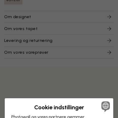
Om designet
Om vores tapet
Levering og returnering
Om vores vareprøver
Cookie indstillinger
Photowall og vores partnere gemmer