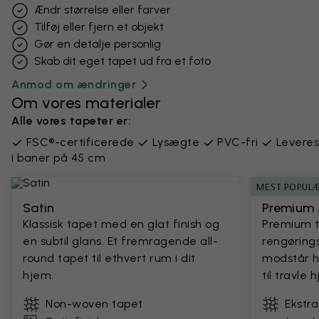
Ændr størrelse eller farver
Tilføj eller fjern et objekt
Gør en detalje personlig
Skab dit eget tapet ud fra et foto
Anmod om ændringer
Om vores materialer
Alle vores tapeter er:
FSC®-certificerede
Lysægte
PVC-fri
Leveres
i baner på 45 cm
MEST POPUL
Satin
Premium 
Klassisk tapet med en glat finish og
Premium 
en subtil glans. Et fremragende all-
rengørings
round tapet til ethvert rum i dit
modstår h
hjem.
til travle
Non-woven tapet
Ekstr