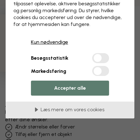
tilpasset oplevelse, aktivere besøgs­statistikker
og personlig markedsføring. Du styrer, hvilke
cookies du accepterer ud over de nødvendige,
for at hjemmesiden kan fungere.
3 gratis tapetprøver
Kun nødvendige
Besøgsstatistik
Markedsføring
Accepter alle
Ændr dit tapet
Læs mere om vores cookies
Få et unikt look – vores designteam tilpasser motivet
efter dine ønsker.
Ændr størrelse eller farver
Tilføj eller fjern et objekt