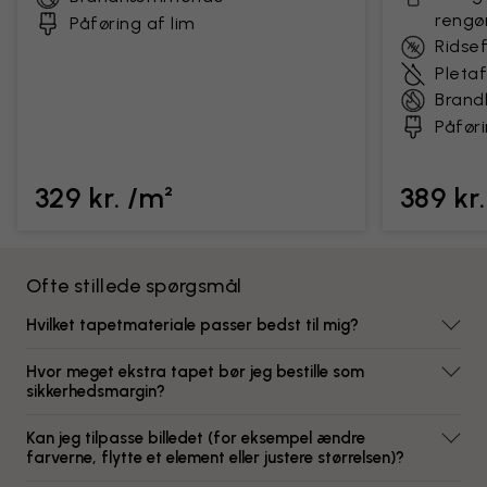
rengø
Påføring af lim
Ridse
Pleta
Bran
Påføri
329 kr. /m²
389 kr
Ofte stillede spørgsmål
Hvilket tapetmateriale passer bedst til mig?
Hvor meget ekstra tapet bør jeg bestille som
sikkerhedsmargin?
Kan jeg tilpasse billedet (for eksempel ændre
farverne, flytte et element eller justere størrelsen)?