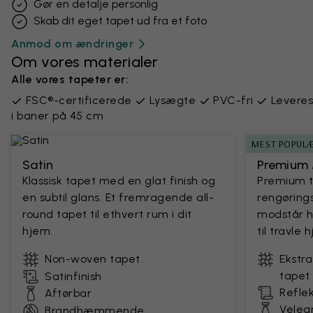
Gør en detalje personlig
Skab dit eget tapet ud fra et foto
Anmod om ændringer
Om vores materialer
Alle vores tapeter er:
FSC®-certificerede
Lysægte
PVC-fri
Leveres
i baner på 45 cm
MEST POPUL
Satin
Premium 
Klassisk tapet med en glat finish og
Premium 
en subtil glans. Et fremragende all-
rengørings
round tapet til ethvert rum i dit
modstår h
hjem.
til travle
Non-woven tapet
Ekstr
tapet
Satinfinish
Reflek
Aftørbar
Velegn
Brandhæmmende