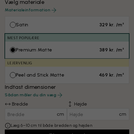
Vælg materiale
Materialeinformation
Satin
329 kr. /m²
MEST POPULÆRE
Premium Matte
389 kr. /m²
LEJERVENLIG
Peel and Stick Matte
469 kr. /m²
Indtast dimensioner
Sådan måler du din væg
Bredde
Højde
cm
cm
Læg 6–10 cm til både bredden og højden