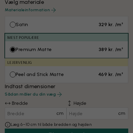
Vælg materiale
Materialeinformation
Satin
329 kr. /m²
MEST POPULÆRE
Premium Matte
389 kr. /m²
LEJERVENLIG
Peel and Stick Matte
469 kr. /m²
Indtast dimensioner
Sådan måler du din væg
Bredde
Højde
cm
cm
Læg 6–10 cm til både bredden og højden