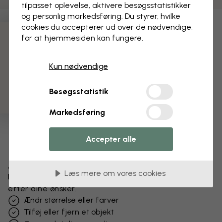
tilpasset oplevelse, aktivere besøgs­statistikker
og personlig markedsføring. Du styrer, hvilke
cookies du accepterer ud over de nødvendige,
for at hjemmesiden kan fungere.
3 gratis tapetprøver
Kun nødvendige
Besøgsstatistik
Markedsføring
Accepter alle
Ændr dit tapet
Læs mere om vores cookies
Få et unikt look – vores designteam tilpasser motivet
efter dine ønsker.
Ændr størrelse eller farver
Tilføj eller fjern et objekt