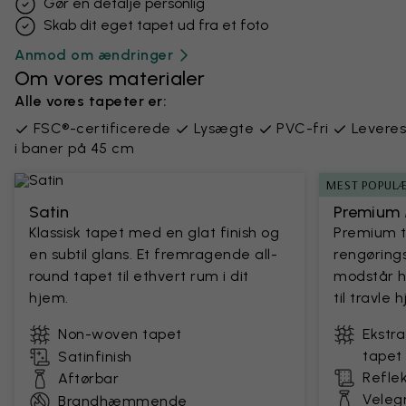
Gør en detalje personlig
Skab dit eget tapet ud fra et foto
Anmod om ændringer
Om vores materialer
Alle vores tapeter er:
FSC®-certificerede
Lysægte
PVC-fri
Leveres
i baner på 45 cm
MEST POPUL
Satin
Premium 
Klassisk tapet med en glat finish og
Premium 
en subtil glans. Et fremragende all-
rengørings
round tapet til ethvert rum i dit
modstår h
hjem.
til travle
Non-woven tapet
Ekstr
tapet
Satinfinish
Reflek
Aftørbar
Velegn
Brandhæmmende