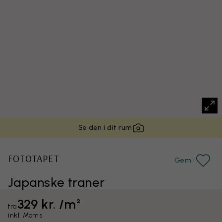
Se den i dit rum
FOTOTAPET
Gem
Japanske traner
329 kr. /m²
fra
inkl. Moms