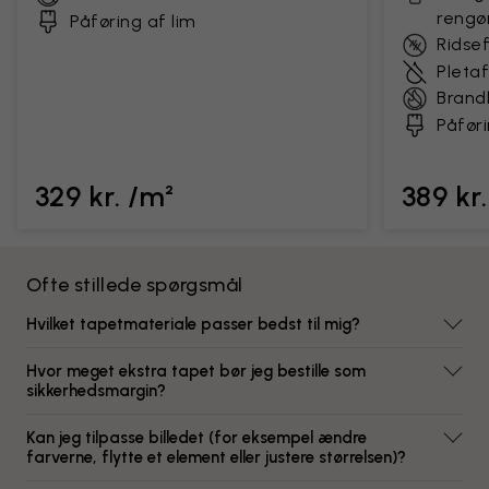
rengø
Påføring af lim
Ridse
Pleta
Bran
Påføri
329 kr. /m²
389 kr
Ofte stillede spørgsmål
Hvilket tapetmateriale passer bedst til mig?
Hvor meget ekstra tapet bør jeg bestille som
sikkerhedsmargin?
Kan jeg tilpasse billedet (for eksempel ændre
farverne, flytte et element eller justere størrelsen)?