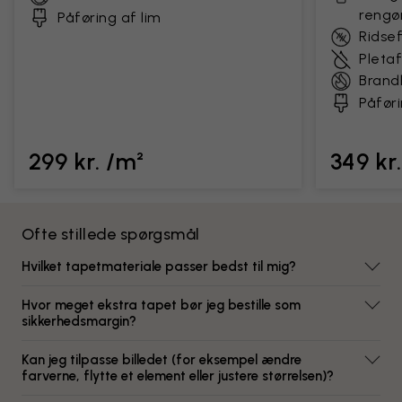
rengø
Påføring af lim
Ridse
Pleta
Bran
Påføri
299 kr. /m²
349 kr
Ofte stillede spørgsmål
Hvilket tapetmateriale passer bedst til mig?
Hvor meget ekstra tapet bør jeg bestille som
sikkerhedsmargin?
Kan jeg tilpasse billedet (for eksempel ændre
farverne, flytte et element eller justere størrelsen)?