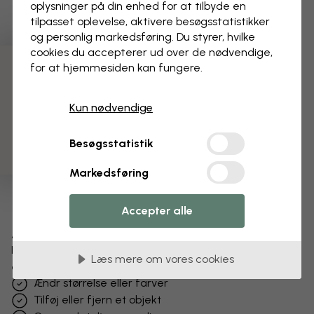
oplysninger på din enhed for at tilbyde en
tilpasset oplevelse, aktivere besøgs­statistikker
og personlig markedsføring. Du styrer, hvilke
cookies du accepterer ud over de nødvendige,
for at hjemmesiden kan fungere.
3 gratis tapetprøver
Kun nødvendige
Besøgsstatistik
Markedsføring
Accepter alle
Ændr dit tapet
Få et unikt look – vores designteam tilpasser motivet
Læs mere om vores cookies
efter dine ønsker.
Ændr størrelse eller farver
Tilføj eller fjern et objekt