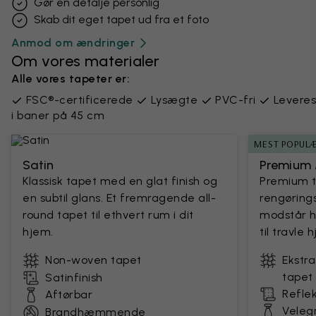
Gør en detalje personlig
Skab dit eget tapet ud fra et foto
Anmod om ændringer
Om vores materialer
Alle vores tapeter er:
FSC®-certificerede
Lysægte
PVC-fri
Leveres
i baner på 45 cm
MEST POPUL
Satin
Premium 
Klassisk tapet med en glat finish og
Premium 
en subtil glans. Et fremragende all-
rengørings
round tapet til ethvert rum i dit
modstår h
hjem.
til travle
Non-woven tapet
Ekstr
tapet
Satinfinish
Reflek
Aftørbar
Velegn
Brandhæmmende