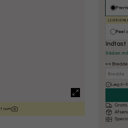
Prem
LEJERVENL
Peel 
Indtast
Sådan må
Bredde
Læg 6–10
Gratis
it rum
Afsen
Specia