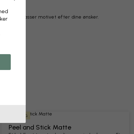
nhed
gnteam tilpasser motivet efter dine ønsker.
kker
n
 et foto
LEJERVENLIG
Peel and Stick Matte