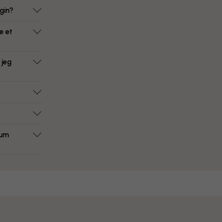
gin?
e et
 jeg
rum