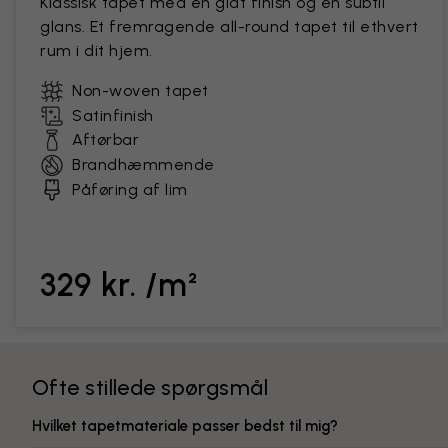
Klassisk tapet med en glat finish og en subtil
glans. Et fremragende all-round tapet til ethvert
rum i dit hjem.
Non-woven tapet
Satinfinish
Aftørbar
Brandhæmmende
Påføring af lim
329 kr. /m²
Ofte stillede spørgsmål
Hvilket tapetmateriale passer bedst til mig?