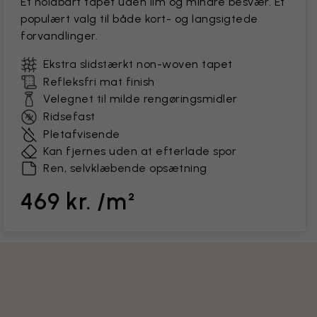
Et holdbart tapet uden lim og mindre besvær. Et
populært valg til både kort- og langsigtede
forvandlinger.
Ekstra slidstærkt non-woven tapet
Refleksfri mat finish
Velegnet til milde rengøringsmidler
Ridsefast
Pletafvisende
Kan fjernes uden at efterlade spor
Ren, selvklæbende opsætning
469 kr. /m²