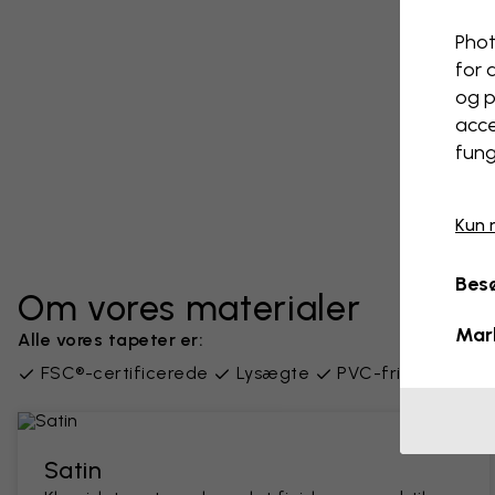
Phot
for 
og p
acce
fung
Kun 
Besø
Om vores materialer
Mar
Alle vores tapeter er:
FSC®-certificerede
Lysægte
PVC-fri
Leveres
Satin