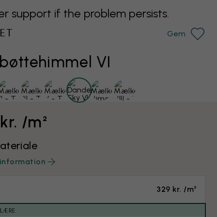
support if the problem persists.
ET
Gem
bøttehimmel VI
kr. /m²
teriale
information
329 kr. /m²
ULÆRE