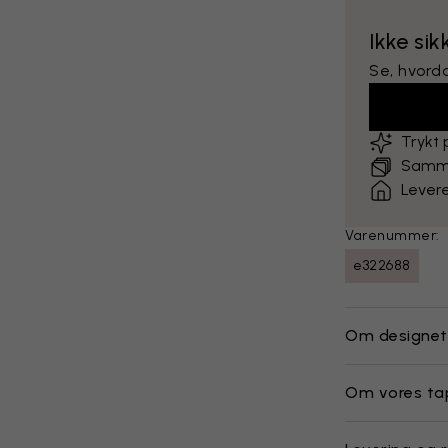
Ikke sik
Se, hvord
Trykt
Sammen
Levere
Varenummer:
e322688
Om designet
Om vores ta