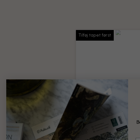
Tilføj tapet først
Tapetlim
Lim nok til hele din bestilling
Produktoplysninger
B
69 kr.