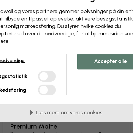
Ændr dit tapet
owall og vores partnere gemmer oplysninger på din e
Få et unikt look – vores desi
at tilbyde en tilpasset oplevelse, aktivere besøgs­statisti
Ændr størrelse eller farver
ersonlig markedsføring. Du styrer, hvilke cookies du
Tilføj eller fjern et objekt
pterer ud over de nødvendige, for at hjemmesiden ka
Gør en detalje personlig
ere.
Skab dit eget tapet ud fra
Anmod om ændringer
nødvendige
Accepter alle
gsstatistik
kedsføring
 i baner på 45 cm
Læs mere om vores cookies
MEST POPULÆRE
Premium Matte