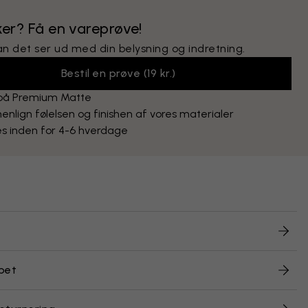
ker? Få en vareprøve!
an det ser ud med din belysning og indretning.
Bestil en prøve
(
19 kr.
)
 på Premium Matte
lign følelsen og finishen af vores materialer
s inden for 4-6 hverdage
pet