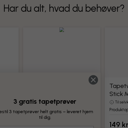
Har du alt, hvad du behøver?
Tapetværktøj
Tapetv
Stick 
Alle værktøjer til montering af tapet
3 gratis tapetprøver
Produktoplysninger
Til sel
Produktop
estil 3 tapetprøver helt gratis – leveret hjem
til dig.
149 kr.
149 kr