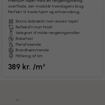
Premium tapet med en rengøringsvenlig
overflade, der modstår hverdagens brug.
Perfekt til travle hjem og erhvervsbrug.
Ekstra slidstærkt non-woven tapet
Refleksfri mat finish
Velegnet til milde rengøringsmidler
Ridsefast
Pletafvisende
Brandhæmmende
Påføring af lim
389 kr. /m²