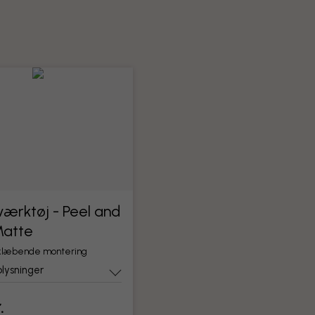
ærktøj - Peel and
Matte
vklæbende montering
lysninger
.