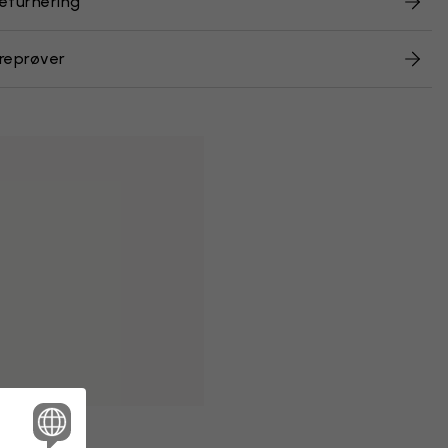
returnering
reprøver