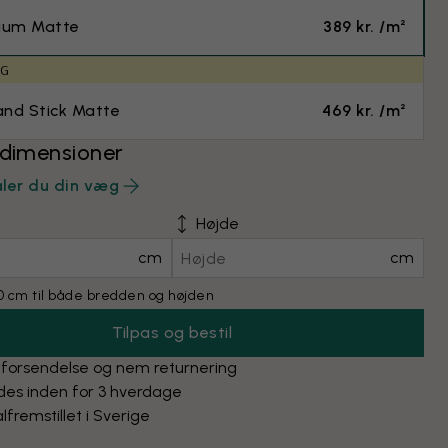
ium Matte
389 kr. /m²
IG
and Stick Matte
469 kr. /m²
 dimensioner
ler du din væg
Højde
cm
cm
 cm til både bredden og højden
Tilpas og bestil
 forsendelse og nem returnering
des inden for 3 hverdage
lfremstillet i Sverige