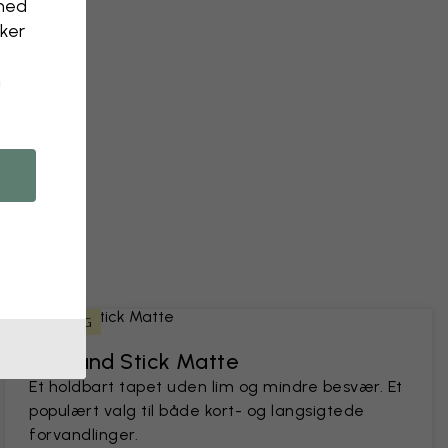
nhed
kker
n
 et foto
LEJERVENLIG
Peel and Stick Matte
Et holdbart tapet uden lim og mindre besvær. Et
populært valg til både kort- og langsigtede
forvandlinger.