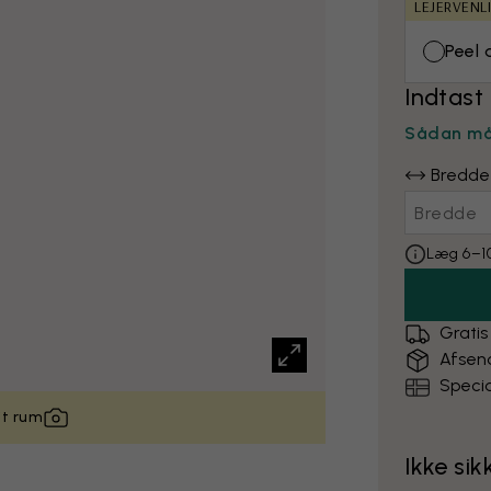
LEJERVENL
Peel 
Indtast
Sådan må
Bredde
Læg 6–10
Gratis
Afsen
Specia
it rum
Ikke sik