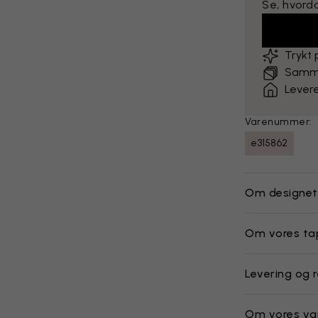
Se, hvord
Trykt
Sammen
Levere
Varenummer:
e315862
Om designet
Om vores ta
Levering og 
Om vores va