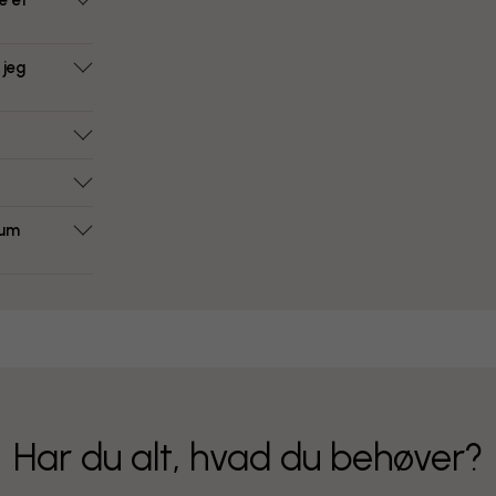
e et
 jeg
rum
Har du alt, hvad du behøver?