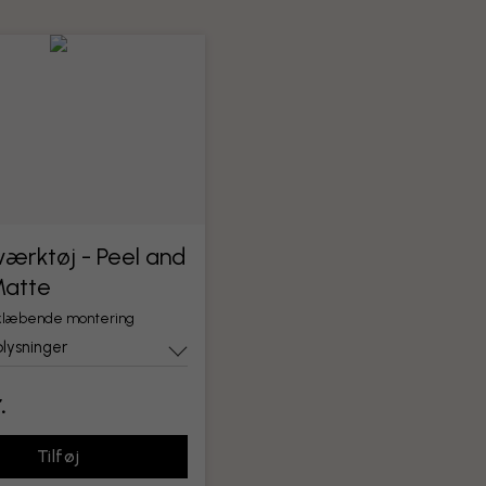
ærktøj - Peel and
Matte
vklæbende montering
lysninger
.
Tilføj