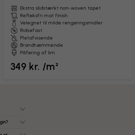
Ekstra slidstærkt non-woven tapet
Refleksfri mat finish
Velegnet til milde rengøringsmidler
Ridsefast
Pletafvisende
Brandhæmmende
Påføring af lim
349 kr. /m²
gin?