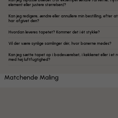
Kan jeg tilpasse billedet (for eksempel ændre farverne, flytt
element eller justere størrelsen)?
Kan jeg redigere, ændre eller annullere min bestilling, efter at
har afgivet den?
Hvordan leveres tapetet? Kommer det i ét stykke?
Vil der være synlige samlinger dér, hvor banerne mødes?
Kan jeg sætte tapet op i badeværelset, i køkkenet eller i et 
med høj luftfugtighed?
Matchende Maling