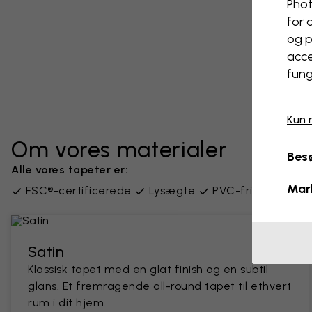
Phot
for 
og p
acce
fung
Kun 
Om vores materialer
Besø
Alle vores tapeter er:
Mar
FSC®-certificerede
Lysægte
PVC-fri
Leveres
Satin
Klassisk tapet med en glat finish og en subtil
glans. Et fremragende all-round tapet til ethvert
rum i dit hjem.