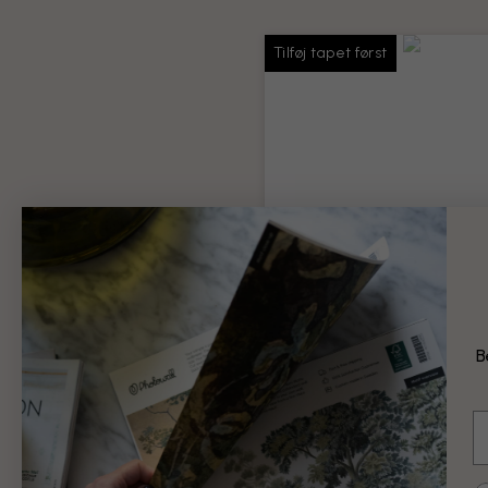
Tilføj tapet først
Tapetlim
Lim nok til hele din bestilling
Produktoplysninger
B
69 kr.
E
Tilføj