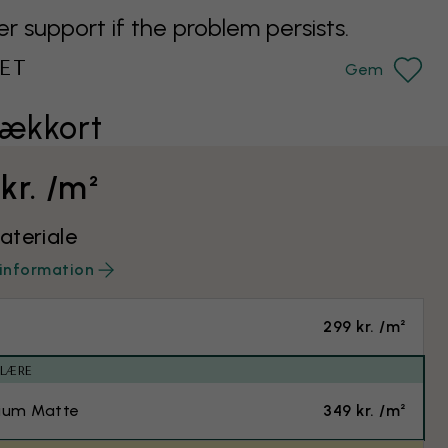
support if the problem persists.
ET
Gem
lækkort
kr. /m²
teriale
information
299 kr. /m²
ULÆRE
ium Matte
349 kr. /m²