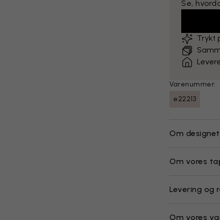
Se, hvord
Trykt
Sammen
Levere
Varenummer:
e22213
Om designet
Om vores ta
Levering og 
Om vores va