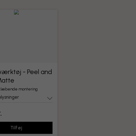
ærktøj - Peel and
Matte
vklæbende montering
lysninger
.
Tilføj