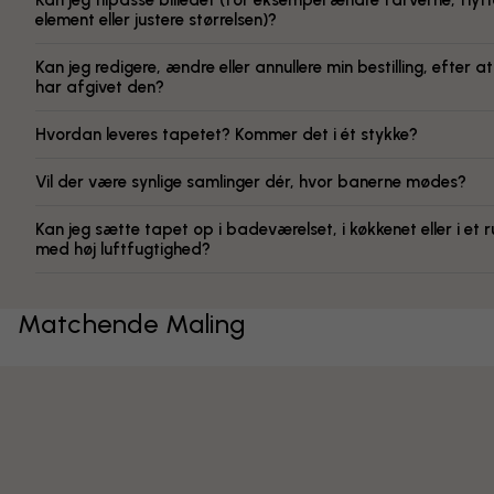
Kan jeg tilpasse billedet (for eksempel ændre farverne, flytt
element eller justere størrelsen)?
Kan jeg redigere, ændre eller annullere min bestilling, efter at
har afgivet den?
Hvordan leveres tapetet? Kommer det i ét stykke?
Vil der være synlige samlinger dér, hvor banerne mødes?
Kan jeg sætte tapet op i badeværelset, i køkkenet eller i et 
med høj luftfugtighed?
Matchende Maling