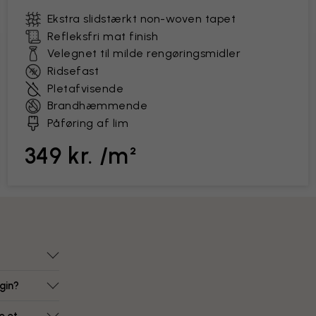
Ekstra slidstærkt non-woven tapet
Refleksfri mat finish
Velegnet til milde rengøringsmidler
Ridsefast
Pletafvisende
Brandhæmmende
Påføring af lim
349 kr. /m²
gin?