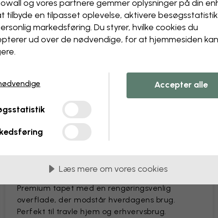
owall og vores partnere gemmer oplysninger på din e
Ændr størrelse eller farver
at tilbyde en tilpasset oplevelse, aktivere besøgs­statisti
Tilføj eller fjern et objekt
ersonlig markedsføring. Du styrer, hvilke cookies du
Gør en detalje personlig
pterer ud over de nødvendige, for at hjemmesiden ka
Skab dit eget tapet ud fra
ere.
Anmod om ændringer
nødvendige
Accepter alle
gsstatistik
kedsføring
 i baner på 45 cm
MEST POPULÆRE
Læs mere om vores cookies
Premium Matte
Premium tapet med en rengøringsvenlig
overflade, der modstår hverdagens brug.
Perfekt til travle hjem og erhvervsbrug.