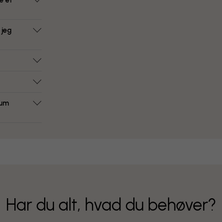
e et
 jeg
rum
Har du alt, hvad du behøver?