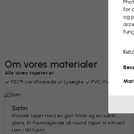
Phot
for 
og p
acce
fung
Kun 
Om vores materialer
Besø
Alle vores tapeter er:
Mar
FSC®-certificerede
Lysægte
PVC-fri
Leveres
Satin
Klassisk tapet med en glat finish og en subtil
glans. Et fremragende all-round tapet til ethvert
rum i dit hjem.