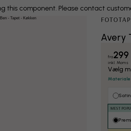
 this component. Please contact customer 
FOTOTAP
Avery 
299 
fra
inkl. Moms
Vælg ma
Materiale
Satin
MEST POP
Prem