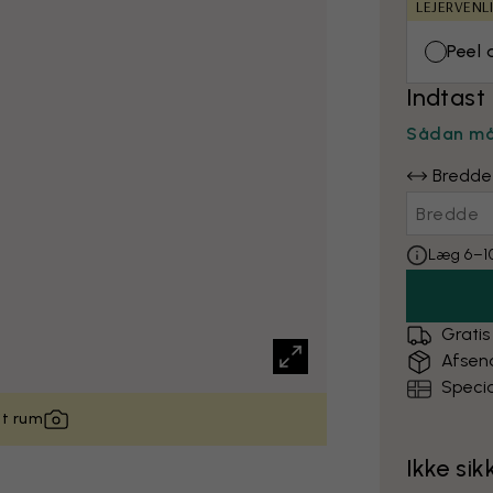
LEJERVENL
Peel 
Indtast
Sådan må
Bredde
Læg 6–10
Gratis
Afsen
Specia
it rum
Ikke sik