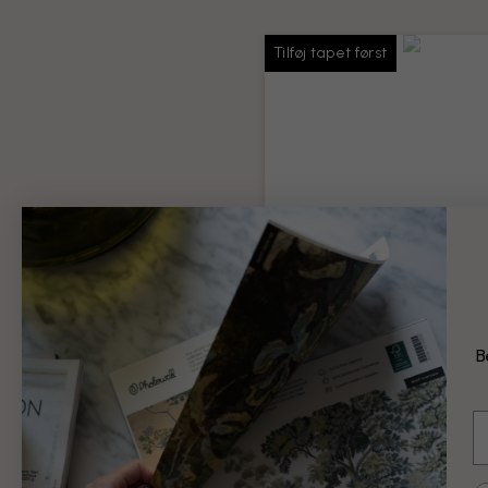
Tilføj tapet først
Tapetlim
Lim nok til hele din bestilling
Produktoplysninger
B
69 kr.
E
Tilføj