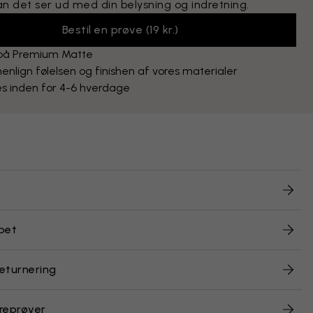
an det ser ud med din belysning og indretning.
Bestil en prøve
(
19 kr.
)
 på Premium Matte
lign følelsen og finishen af vores materialer
s inden for 4-6 hverdage
pet
returnering
reprøver