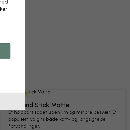
nhed
kker
n
 et foto
LEJERVENLIG
Peel and Stick Matte
Et holdbart tapet uden lim og mindre besvær. Et
populært valg til både kort- og langsigtede
forvandlinger.