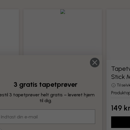
Tapetværktøj
Tapetv
Stick 
Alle værktøjer til montering af tapet
3 gratis tapetprøver
Produktoplysninger
Til sel
Produktop
estil 3 tapetprøver helt gratis – leveret hjem
til dig.
149 kr.
149 kr
mail
Tilføj