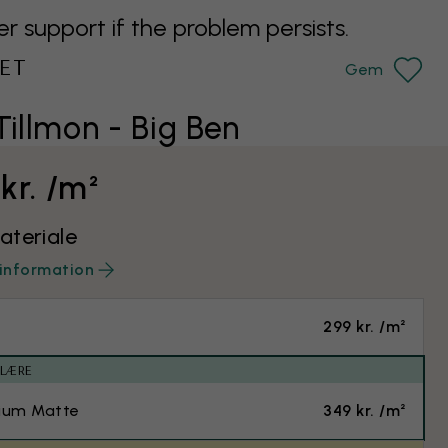
support if the problem persists.
ET
Gem
Tillmon - Big Ben
kr. /m²
teriale
information
299 kr. /m²
ULÆRE
ium Matte
349 kr. /m²