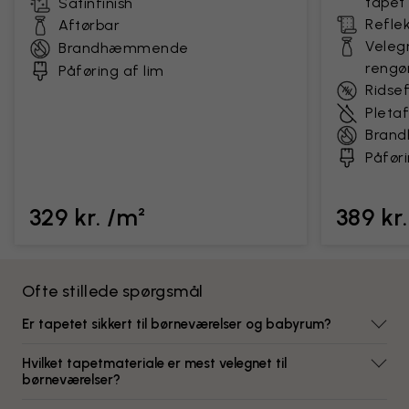
tapet
Satinfinish
Reflek
Aftørbar
Velegn
Brandhæmmende
rengø
Påføring af lim
Ridse
Pleta
Bran
Påføri
329 kr. /m²
389 kr
Ofte stillede spørgsmål
Er tapetet sikkert til børneværelser og babyrum?
Hvilket tapetmateriale er mest velegnet til
børneværelser?