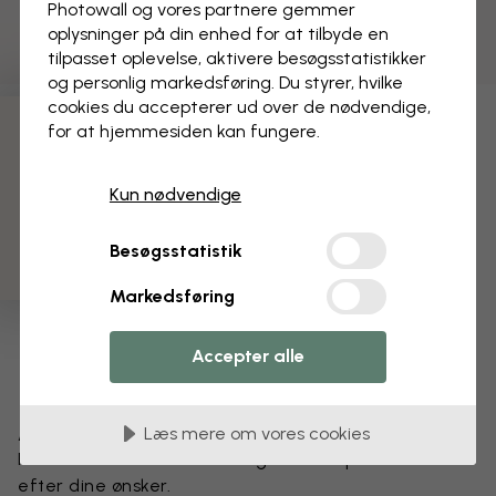
Photowall og vores partnere gemmer
oplysninger på din enhed for at tilbyde en
tilpasset oplevelse, aktivere besøgs­statistikker
og personlig markedsføring. Du styrer, hvilke
cookies du accepterer ud over de nødvendige,
for at hjemmesiden kan fungere.
3 gratis tapetprøver
Kun nødvendige
Besøgsstatistik
Markedsføring
Accepter alle
Ændr dit tapet
Læs mere om vores cookies
Få et unikt look – vores designteam tilpasser motivet
efter dine ønsker.