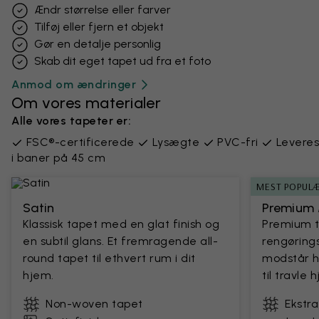
Ændr størrelse eller farver
Tilføj eller fjern et objekt
Gør en detalje personlig
Skab dit eget tapet ud fra et foto
Anmod om ændringer
Om vores materialer
Alle vores tapeter er:
FSC®-certificerede
Lysægte
PVC-fri
Leveres
i baner på 45 cm
MEST POPUL
Satin
Premium 
Klassisk tapet med en glat finish og
Premium 
en subtil glans. Et fremragende all-
rengørings
round tapet til ethvert rum i dit
modstår h
hjem.
til travle
Non-woven tapet
Ekstr