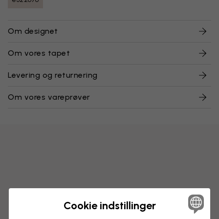
Om designet
Om vores tapet
Levering og returnering
Om vores vareprøver
Cookie indstillinger