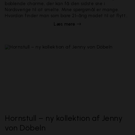
boblende charme, der kan få den sidste sne i
Nordsverige til at smelte. Mine spørgsmål er mange.
Hvordan finder man som bare 21-årig modet til at flytte
til en lille landsby i det nordlige Sverige med kun 10
Læs mere
indbyggere? Savner hun nogensinde byen? Hvor har hun
lært at tage så magiske naturbilleder? Photowall har
mødt Jonna Jinton – som lige nu er aktuel med sin første ​
tapet​kollektion.
Hornstull – ny kollektion af Jenny
von Döbeln