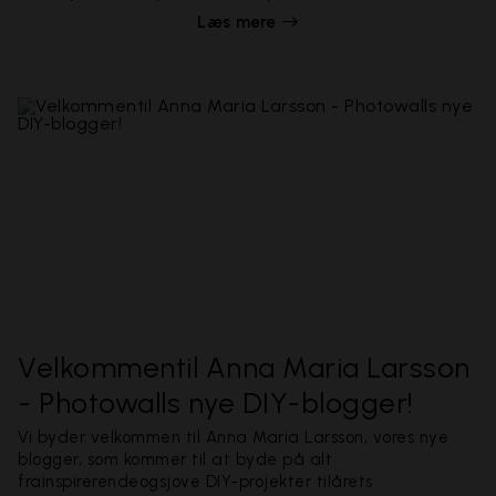
forskellen på de to kvaliteter standard og premium? Det
Læs mere
og flere spørgsmål stillede jeg mig selv inden denne
ultimative tapettest, som jeg har udsat Photowalls
tapeter for. Begge tapeter er slidstærke, kan tørres af
og er miljøvenlige. Men hvad sker der, når de bliver
udsat for mine hårde tests? Tag med i testlaboratoriet,
og få svar på alle spørgsmål samt nogle tips og tricks,
der kan være gode at have i baghovedet, når du
vælger tapet.
Velkommentil Anna Maria Larsson
- Photowalls nye DIY-blogger!
Vi byder velkommen til Anna Maria Larsson, vores nye
blogger, som kommer til at byde på alt
frainspirerendeogsjove DIY-projekter tilårets