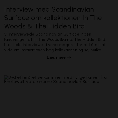
Interview med Scandinavian
Surface om kollektionen In The
Woods & The Hidden Bird
Vi interviewede Scandinavian Surface inden
lanceringen af In The Woods &amp; The Hidden Bird.
Læs hele interviewet i vores magasin for at få alt at
vide om inspirationen bag kollektionen og se, hvilke
farver Scandinavian Surface er vilde med lige nu. De
Læs mere
succesrige designere fortæller også om deres
arbejdsproces, beskrevet i fem enkle trin.