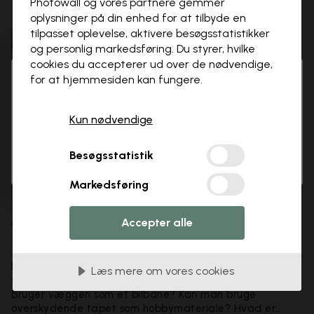
Photowall og vores partnere gemmer
månedsbillede, og hvordan du nemt kan tapetsere et
dukkehus.
oplysninger på din enhed for at tilbyde en
tilpasset oplevelse, aktivere besøgs­statistikker
og personlig markedsføring. Du styrer, hvilke
cookies du accepterer ud over de nødvendige,
for at hjemmesiden kan fungere.
Hi there!
3 gratis tapetprøver
Luk
It looks like you are visiting us from USA.
Kun nødvendige
Please go to our local store for ordering.
Select country
OK
Besøgsstatistik
Markedsføring
Hvilken tapetkvalitet er bedst for
dig? Anna María leder dig på
Accepter alle
rette vej
Hvad sker der, hvis jeg spilder eller stænker mad på
Læs mere om vores cookies
tapetet? Kan tapetet tåle ridser eller et barn, der
bruger væggen som et bilbane? Kan man bruge
overskydende tapet som hobbymateriale? Hvad er