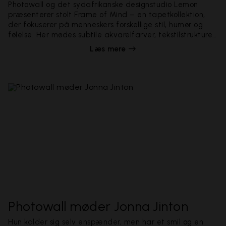
Photowall og det sydafrikanske designstudio Lemon
præsenterer stolt Frame of Mind – en tapetkollektion,
der fokuserer på menneskers forskellige stil, humør og
følelse. Her mødes subtile akvarelfarver, tekstilstrukturer
og detaljerede, håndmalede mønstre.
Læs mere
Photowall møder Jonna Jinton
Hun kalder sig selv enspænder, men har et smil og en