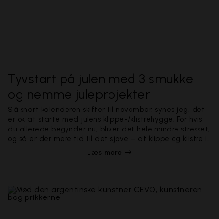
Tyvstart på julen med 3 smukke
og nemme juleprojekter
Så snart kalenderen skifter til november, synes jeg, det
er ok at starte med julens klippe-/klistrehygge. For hvis
du allerede begynder nu, bliver det hele mindre stresset,
og så er der mere tid til det sjove – at klippe og klistre i
fred og ro. Du har ikke brug for nogen særlige
Læs mere
færdigheder for at lykkes med disse, og hvert projekt
kan du have færdigt på 15 minutter. Så skærp saksene,
og find linealen og skabertrangen frem, for her kommer
der lidt juleinspiration!