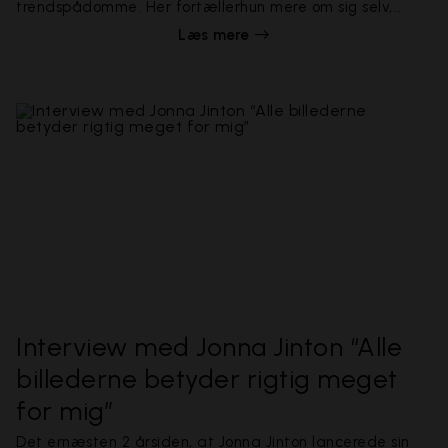
trendspådomme. Her fortællerhun mere om sig selv,
hvadderinspirerer hende, ligesomhungiver tre konkrete
Læs mere
tips til,hvordan man kommer igang med sine egne gør
det selv-projekter.
Interview med Jonna Jinton “Alle
billederne betyder rigtig meget
for mig”
Det ernæsten 2 årsiden, at Jonna Jinton lancerede sin