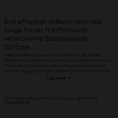
Byd efteråret velkommen med
livlige farver fra Photowall-
veteranerne Scandinavian
Surface
Klæd efteråret på med nye motiver fra de norske
designere Scandinavian Surface. Lige siden starten har
Photowall og Scandinavian Surface samarbejdet om
tapeter, og gang på gang skaber Scandinavian Surface
smukke bedstsælgende tapetkollektioner med solid
Læs mere
skandinavisk stil, stor integritet og flot sans for detaljen.
Denne gang er det en kollektion i to dele kaldet In The
Woods & The Hidden Bird, som består af 10 imponerende
tapeter.