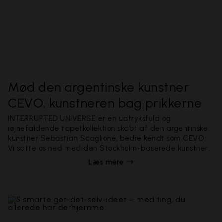
Mød den argentinske kunstner
CEVO, kunstneren bag prikkerne
INTERRUPTED UNIVERSE er en udtryksfuld og
iøjnefaldende tapetkollektion skabt af den argentinske
kunstner Sebastian Scaglione, bedre kendt som CEVO.
Vi satte os ned med den Stockholm-baserede kunstner
for at høre mere om hans arbejde og proces.
Læs mere