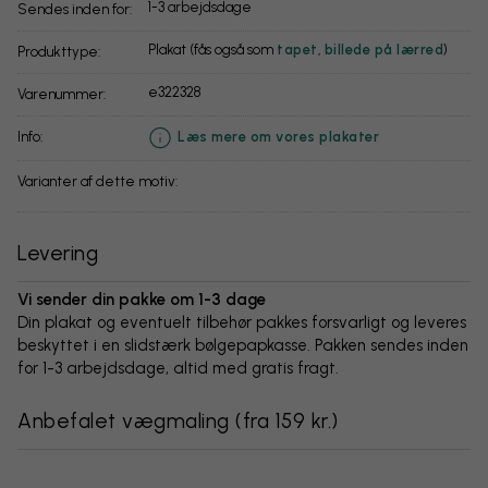
1-3 arbejdsdage
Sendes inden for:
Plakat (fås også som
tapet
,
billede på lærred
)
Produkttype:
e322328
Varenummer:
info:
Læs mere om vores plakater
Varianter af dette motiv:
Levering
Vi sender din pakke om 1-3 dage
Din plakat og eventuelt tilbehør pakkes forsvarligt og leveres
beskyttet i en slidstærk bølgepapkasse. Pakken sendes inden
for 1-3 arbejdsdage, altid med gratis fragt.
Anbefalet vægmaling
(
fra 159 kr.
)