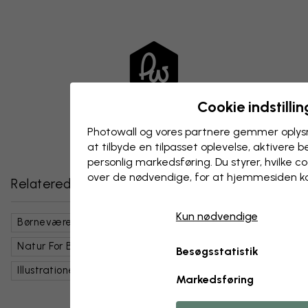
Cookie indstillin
Photowall og vores partnere gemmer oplysn
at tilbyde en tilpasset oplevelse, aktivere b
personlig markedsføring. Du styrer, hvilke 
over de nødvendige, for at hjemmesiden k
Relaterede kategorier
Kun nødvendige
Børneværelse
Natur
Skove Og Træer
Børn
Natur For Børn
Søde Dyr
Kunst Og Design
Besøgsstatistik
Illustrationer
Markedsføring