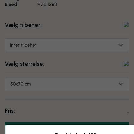
Bleed
Hvid kant
Vælg tilbehør:
Intet tilbehør
Vælg størrelse:
50x70 cm
Pris:
...
Læg i indkøbskurven