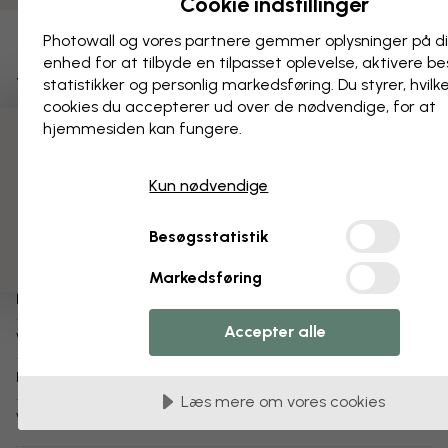
Cookie indstillinger
Photowall og vores partnere gemmer oplysninger på d
Tilføj til favoritter
enhed for at tilbyde en tilpasset oplevelse, aktivere b
The Art of Shadows - Dove
statistikker og personlig markedsføring. Du styrer, hvilk
cookies du accepterer ud over de nødvendige, for at
hjemmesiden kan fungere.
Om produktet:
3 gratis tapetprøver
WA Collection
Designer:
Kun nødvendige
Mary Urban
Copyright:
Besøgsstatistik
1-3 arbejdsdage
Sendes inden for:
Markedsføring
Plakat (fås også som
tapet
,
billede på lærred
)
Produkttype:
Accepter alle
e31044
Varenummer:
info:
Læs mere om vores plakater
Læs mere om vores cookies
Varianter af dette motiv: