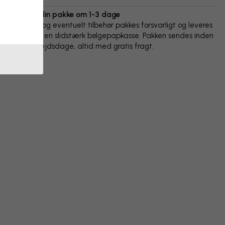
Vi sender din pakke om 1-3 dage
Din plakat og eventuelt tilbehør pakkes forsvarligt og leveres
beskyttet i en slidstærk bølgepapkasse. Pakken sendes inden
for 1-3 arbejdsdage, altid med gratis fragt.