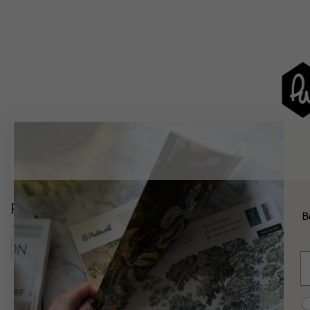
Relaterede kategorier
B
Opholdsstue
Natur
Blomster
Mælkebøtter
Bota
E
C