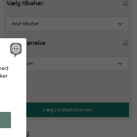
Vælg tilbehør:
Intet tilbehør
Vælg størrelse:
70x50 cm
nhed
kker
Pris:
...
n
Læg i indkøbskurven
Levering