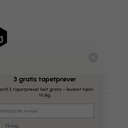
3 gratis tapetprøver
estil 3 tapetprøver helt gratis – leveret hjem
til dig.
unst
Rødt
mail
ustomer type
Til mig