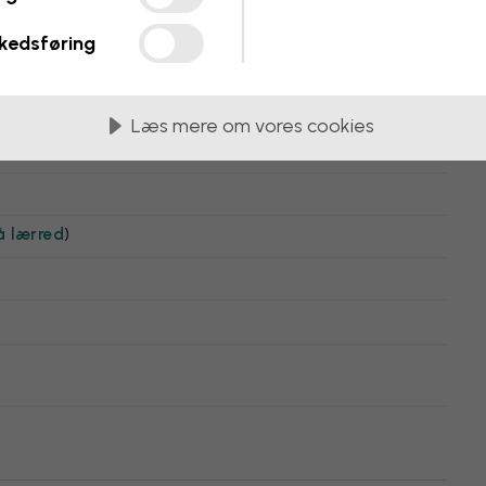
kedsføring
Læs mere om vores cookies
å lærred
)