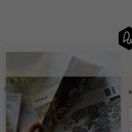
Relaterede kategorier
B
Kontor
Natur
Blomster
Mælkebøtter
Botanisk K
E
C