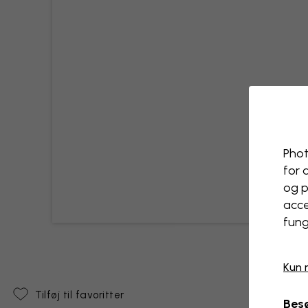
Phot
for 
og p
acce
fung
Kun 
Tilføj til favoritter
Besø