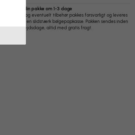
Vi sender din pakke om 1-3 dage
Din plakat og eventuelt tilbehør pakkes forsvarligt og leveres
beskyttet i en slidstærk bølgepapkasse. Pakken sendes inden
for 1-3 arbejdsdage, altid med gratis fragt.