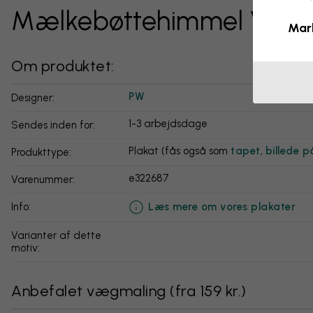
Mælkebøttehimmel V
Mar
Om produktet:
PW
Designer:
1-3 arbejdsdage
Sendes inden for:
Plakat (fås også som
tapet
,
billede p
Produkttype:
e322687
Varenummer:
Læs mere om vores plakater
info:
Varianter af dette
motiv:
Anbefalet vægmaling
(
fra 159 kr.
)