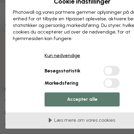
Cookie indstillinger
Photowall og vores partnere gemmer oplysninger på d
Tilføj til favoritter
enhed for at tilbyde en tilpasset oplevelse, aktivere b
Skyggernes kunst - Kanin
statistikker og personlig markedsføring. Du styrer, hvilk
cookies du accepterer ud over de nødvendige, for at
hjemmesiden kan fungere.
Om produktet:
3 gratis tapetprøver
WA Collection
Designer:
Kun nødvendige
Mary Urban
Copyright:
Besøgsstatistik
1-3 arbejdsdage
Sendes inden for:
Markedsføring
Plakat (fås også som
tapet
,
billede på lærred
)
Produkttype:
Accepter alle
e31045
Varenummer:
info:
Læs mere om vores plakater
Læs mere om vores cookies
Varianter af dette motiv: