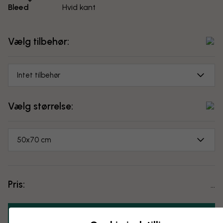
Bleed
Hvid kant
Vælg tilbehør:
Intet tilbehør
Vælg størrelse:
50x70 cm
Pris:
...
Læg i indkøbskurven