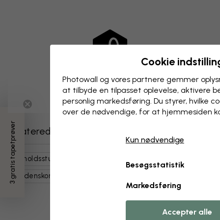
Cookie indstillin
Photowall og vores partnere gemmer oplysn
at tilbyde en tilpasset oplevelse, aktivere b
personlig markedsføring. Du styrer, hvilke 
over de nødvendige, for at hjemmesiden k
3 gratis tapetprøver
Relaterede kategorier
Kun nødvendige
Opholdsstue
Børneværelse
Kort, Flag Og Steder
Besøgsstatistik
Verdenskort
Hvidt
Kort
Markedsføring
Accepter alle