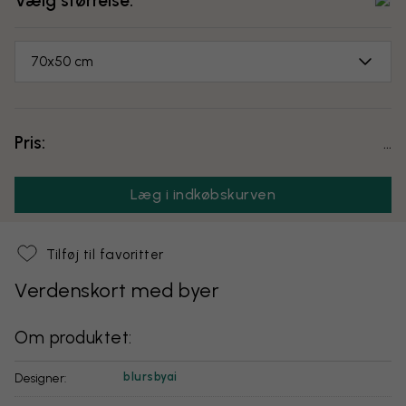
Vælg størrelse:
70x50 cm
Pris:
...
Læg i indkøbskurven
Tilføj til favoritter
Verdenskort med byer
Om produktet:
blursbyai
Designer: