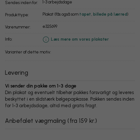
1-3 arbejdsdage
Sendes inden for:
Plakat (fås også som
tapet
,
billede på lærred
)
Produkttype:
e325699
Varenummer:
info:
Læs mere om vores plakater
Varianter af dette motiv:
Levering
Vi sender din pakke om 1-3 dage
Din plakat og eventuelt tilbehør pakkes forsvarligt og leveres
beskyttet i en slidstærk bølgepapkasse. Pakken sendes inden
for 1-3 arbejdsdage, altid med gratis fragt.
Anbefalet vægmaling
(
fra 159 kr.
)