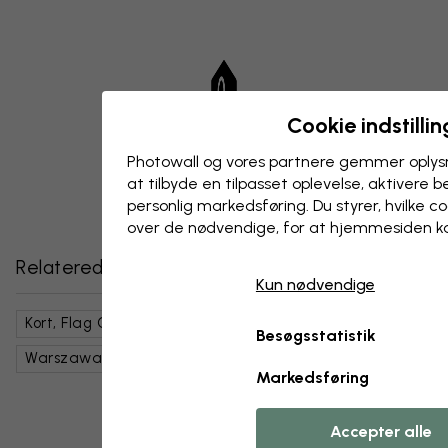
Cookie indstillin
Photowall og vores partnere gemmer oplysn
at tilbyde en tilpasset oplevelse, aktivere b
personlig markedsføring. Du styrer, hvilke 
over de nødvendige, for at hjemmesiden k
Relaterede kategorier
Kun nødvendige
Kort, Flag Og Steder
Steder
Europa
Besøgsstatistik
Warszawa
Sort Og Hvid
Markedsføring
Accepter alle