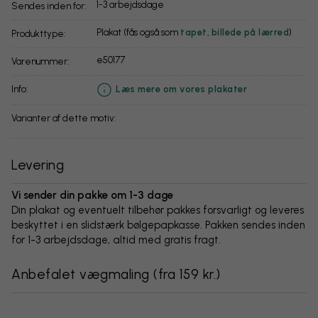
1-3 arbejdsdage
Sendes inden for:
Plakat (fås også som
tapet
,
billede på lærred
)
Produkttype:
e50177
Varenummer:
info:
Læs mere om vores plakater
Varianter af dette motiv:
Levering
Vi sender din pakke om 1-3 dage
Din plakat og eventuelt tilbehør pakkes forsvarligt og leveres
beskyttet i en slidstærk bølgepapkasse. Pakken sendes inden
for 1-3 arbejdsdage, altid med gratis fragt.
Anbefalet vægmaling
(
fra 159 kr.
)