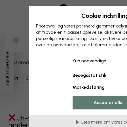
Cookie indstillin
Photowall og vores partnere gemmer oplysn
at tilbyde en tilpasset oplevelse, aktivere b
personlig markedsføring. Du styrer, hvilke 
over de nødvendige, for at hjemmesiden k
3 gratis tapetprøver
Kun nødvendige
Relaterede kategorier
Besøgsstatistik
Sport
Skateboarding
Børneværelse
Markedsføring
Accepter alle
Uh-oh something went wrong
Læs mere om vores c
rendering this component. Please