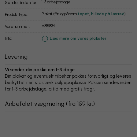
1-3 arbejdsdage
Sendes inden for:
Plakat (fås også som
tapet
,
billede på lærred
)
Produkttype:
e315834
Varenummer:
info:
Læs mere om vores plakater
Levering
Vi sender din pakke om 1-3 dage
Din plakat og eventuelt tilbehør pakkes forsvarligt og leveres
beskyttet i en slidstærk bølgepapkasse. Pakken sendes inden
for 1-3 arbejdsdage, altid med gratis fragt.
Anbefalet vægmaling
(
fra 159 kr.
)