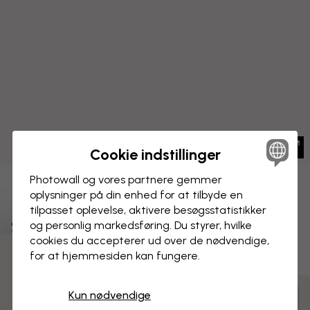
Cookie indstillinger
Photowall og vores partnere gemmer
BILLEDE PÅ LÆRRED
oplysninger på din enhed for at tilbyde en
Gem
tilpasset oplevelse, aktivere besøgs­statistikker
Strandlinje
og personlig markedsføring. Du styrer, hvilke
cookies du accepterer ud over de nødvendige,
for at hjemmesiden kan fungere.
3 gratis tapetprøver
Kun nødvendige
Tilpas og bestil