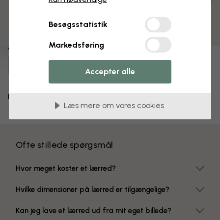
3 gratis tapetprøver
Færdigsamlet og klar til ophængning
Mat overflade
Besøgsstatistik
Farver, der ikke falmer
Markedsføring
Varenummer:
e318578
Accepter alle
Levering og returnering
Læs mere om vores cookies
Ofte stillede spørgsmål
Hvor meget koster et lærred?
Hvilke dimensioner på lærred er tilgængelige?
Kan jeg lave et lærred ud fra mit eget billede?