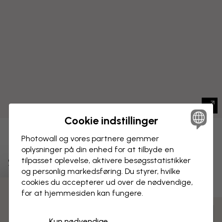
Cookie indstillinger
BILLEDE PÅ LÆRRED
Photowall og vores partnere gemmer
Gem
oplysninger på din enhed for at tilbyde en
San Francisco Californiens skyline
tilpasset oplevelse, aktivere besøgs­statistikker
og personlig markedsføring. Du styrer, hvilke
cookies du accepterer ud over de nødvendige,
for at hjemmesiden kan fungere.
Tilpas og bestil
Kun nødvendige