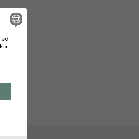
nhed
kker
n