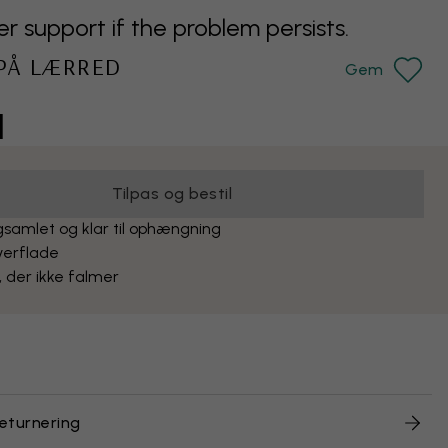
support if the problem persists.
 PÅ LÆRRED
Gem
l
Tilpas og bestil
samlet og klar til ophængning
verflade
, der ikke falmer
returnering