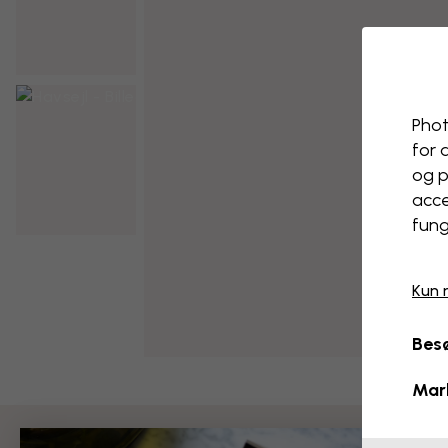
Phot
for 
og p
acce
fung
Kun 
Besø
Mar