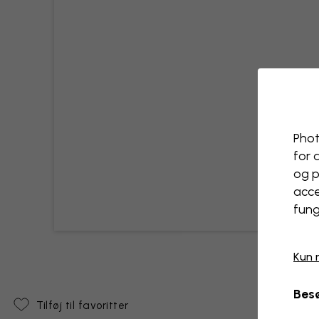
Phot
for 
og p
acce
fung
Kun 
Besø
Tilføj til favoritter