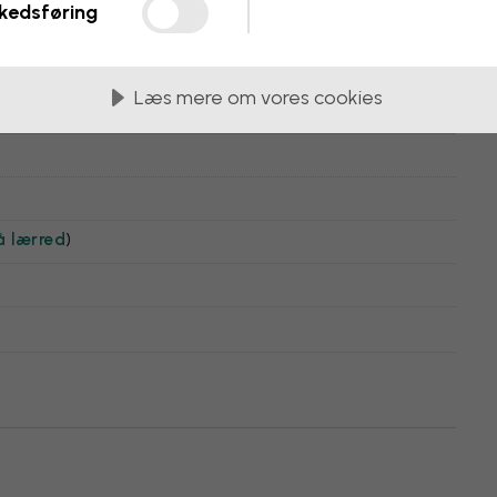
kedsføring
Læs mere om vores cookies
å lærred
)