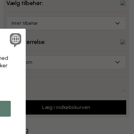
Vælg tilbehør:
Intet tilbehør
Vælg størrelse:
nhed
70x50 cm
kker
n
Pris:
...
Læg i indkøbskurven
Levering