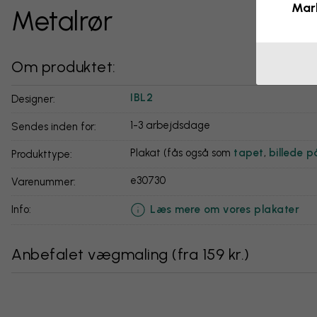
Mar
Metalrør
Om produktet:
IBL2
Designer:
1-3 arbejdsdage
Sendes inden for:
Plakat (fås også som
tapet
,
billede p
Produkttype:
e30730
Varenummer:
Læs mere om vores plakater
info:
Anbefalet vægmaling
(
fra 159 kr.
)