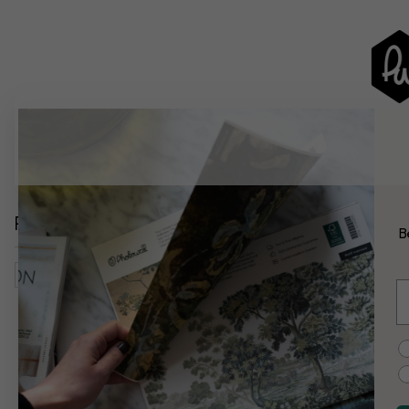
Relaterede kategorier
B
Overflader Og Teksturer
Metal
Gråt
Stilarter
E
C