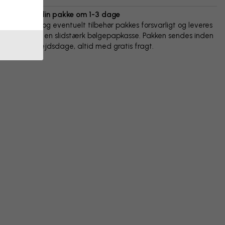
Vi sender din pakke om 1-3 dage
Din plakat og eventuelt tilbehør pakkes forsvarligt og leveres
beskyttet i en slidstærk bølgepapkasse. Pakken sendes inden
for 1-3 arbejdsdage, altid med gratis fragt.