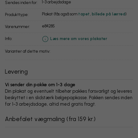
1-3 arbejdsdage
Sendes inden for:
Plakat (fås også som
tapet
,
billede på lærred
)
Produkttype:
e84285
Varenummer:
info:
Læs mere om vores plakater
Varianter af dette motiv:
Levering
Vi sender din pakke om 1-3 dage
Din plakat og eventuelt tilbehør pakkes forsvarligt og leveres
beskyttet i en slidstærk bølgepapkasse. Pakken sendes inden
for 1-3 arbejdsdage, altid med gratis fragt.
Anbefalet vægmaling
(
fra 159 kr.
)