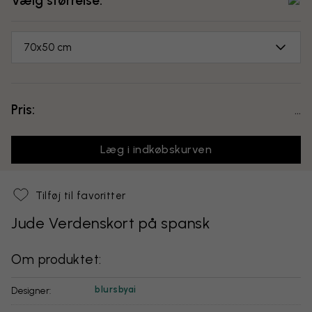
Vælg størrelse:
70x50 cm
Pris:
...
Læg i indkøbskurven
Tilføj til favoritter
Jude Verdenskort på spansk
Om produktet:
blursbyai
Designer: