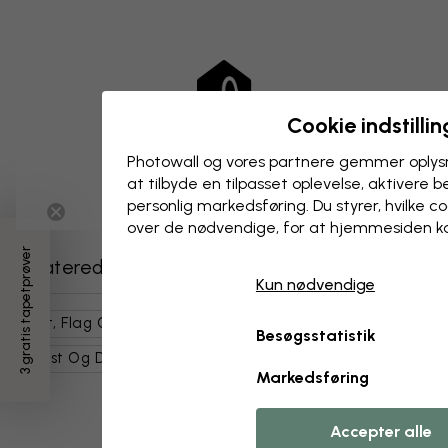
Cookie indstillin
Photowall og vores partnere gemmer oplysn
at tilbyde en tilpasset oplevelse, aktivere b
personlig markedsføring. Du styrer, hvilke 
over de nødvendige, for at hjemmesiden k
3 gratis tapetprøver
Relaterede kategorier
Kun nødvendige
Kort, Flag Og Steder
Verdenskort
Besøgsstatistik
Kunst Og Design
Illustrationer
Multicolor
Kort
Markedsføring
Accepter alle