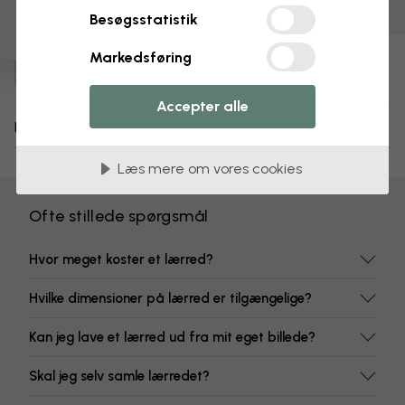
Farver, der ikke falmer
Besøgsstatistik
Varenummer:
Markedsføring
e320766
Accepter alle
Levering og returnering
Læs mere om vores cookies
Ofte stillede spørgsmål
Hvor meget koster et lærred?
Hvilke dimensioner på lærred er tilgængelige?
Kan jeg lave et lærred ud fra mit eget billede?
Skal jeg selv samle lærredet?