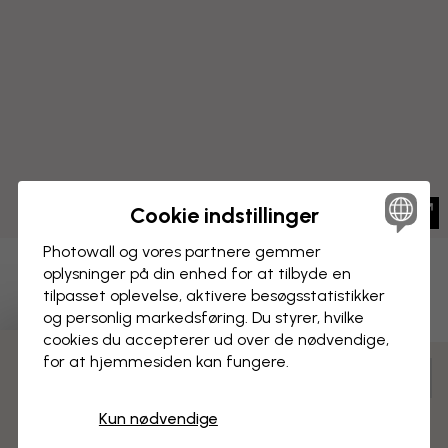
Cookie indstillinger
Photowall og vores partnere gemmer
oplysninger på din enhed for at tilbyde en
BILLEDE PÅ LÆRRED
Gem
tilpasset oplevelse, aktivere besøgs­statistikker
og personlig markedsføring. Du styrer, hvilke
Betonvæg - Fiskeben
cookies du accepterer ud over de nødvendige,
for at hjemmesiden kan fungere.
3 gratis tapetprøver
Tilpas og bestil
Færdigsamlet og klar til ophængning
Kun nødvendige
Mat overflade