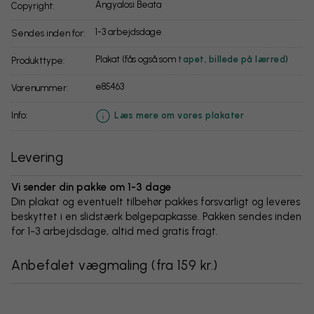
Angyalosi Beata
Copyright:
1-3 arbejdsdage
Sendes inden for:
Plakat (fås også som
tapet
,
billede på lærred
)
Produkttype:
e85463
Varenummer:
info:
Læs mere om vores plakater
Levering
Vi sender din pakke om 1-3 dage
Din plakat og eventuelt tilbehør pakkes forsvarligt og leveres
beskyttet i en slidstærk bølgepapkasse. Pakken sendes inden
for 1-3 arbejdsdage, altid med gratis fragt.
Anbefalet vægmaling
(
fra 159 kr.
)