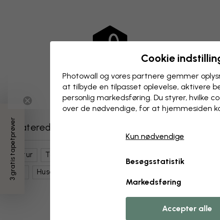
Cookie indstillin
Photowall og vores partnere gemmer oplysn
at tilbyde en tilpasset oplevelse, aktivere b
personlig markedsføring. Du styrer, hvilke 
over de nødvendige, for at hjemmesiden k
3 gratis tapetprøver
Relaterede kategorier
Kun nødvendige
Natur
Tåge Og Dis
Himmel
Skove Og Træer
Besøgsstatistik
Dyr
Husdyr
Køer
Sort Og Hvid
Markedsføring
Accepter alle