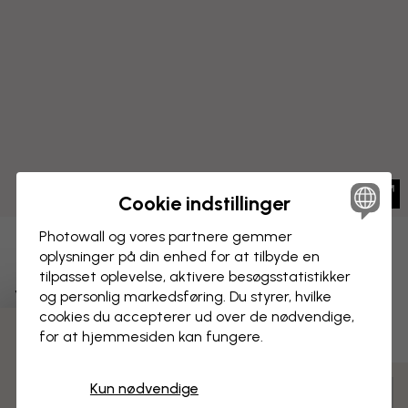
Cookie indstillinger
Photowall og vores partnere gemmer
BILLEDE PÅ LÆRRED
oplysninger på din enhed for at tilbyde en
Gem
tilpasset oplevelse, aktivere besøgs­statistikker
Verdenskort med byer
og personlig markedsføring. Du styrer, hvilke
cookies du accepterer ud over de nødvendige,
for at hjemmesiden kan fungere.
3 gratis tapetprøver
Kun nødvendige
Tilpas og bestil