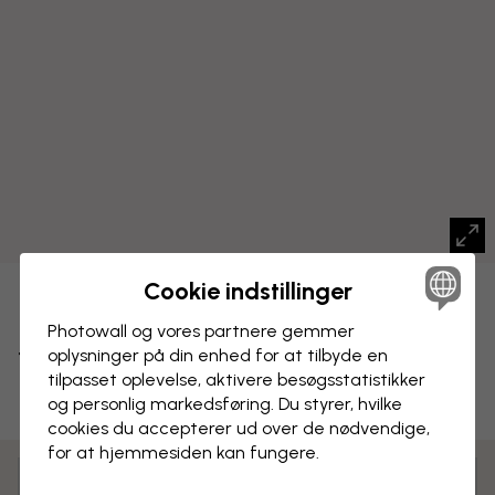
Cookie indstillinger
BILLEDE PÅ LÆRRED
Gem
Photowall og vores partnere gemmer
Tropiske flamingoer
oplysninger på din enhed for at tilbyde en
tilpasset oplevelse, aktivere besøgs­statistikker
og personlig markedsføring. Du styrer, hvilke
cookies du accepterer ud over de nødvendige,
for at hjemmesiden kan fungere.
Tilpas og bestil