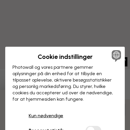
Cookie indstillinger
Photowall og vores partnere gemmer
oplysninger på din enhed for at tilbyde en
tilpasset oplevelse, aktivere besøgs­statistikker
BILLEDE PÅ LÆRRED
Gem
og personlig markedsføring. Du styrer, hvilke
cookies du accepterer ud over de nødvendige,
Singapore Skyline
for at hjemmesiden kan fungere.
3 gratis tapetprøver
Tilpas og bestil
Kun nødvendige
Færdigsamlet og klar til ophængning
Mat overflade