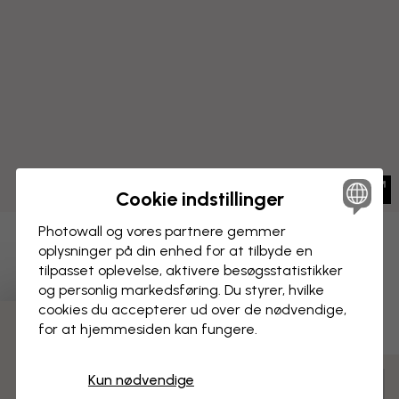
Cookie indstillinger
Photowall og vores partnere gemmer
BILLEDE PÅ LÆRRED
oplysninger på din enhed for at tilbyde en
Gem
tilpasset oplevelse, aktivere besøgs­statistikker
Kanin, Pink Blå
og personlig markedsføring. Du styrer, hvilke
cookies du accepterer ud over de nødvendige,
for at hjemmesiden kan fungere.
3 gratis tapetprøver
Kun nødvendige
Tilpas og bestil