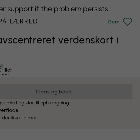
support if the problem persists.
 PÅ LÆRRED
Gem
avscentreret verdenskort i
Tilpas og bestil
samlet og klar til ophængning
verflade
, der ikke falmer