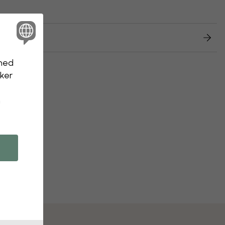
returnering
nhed
kker
n