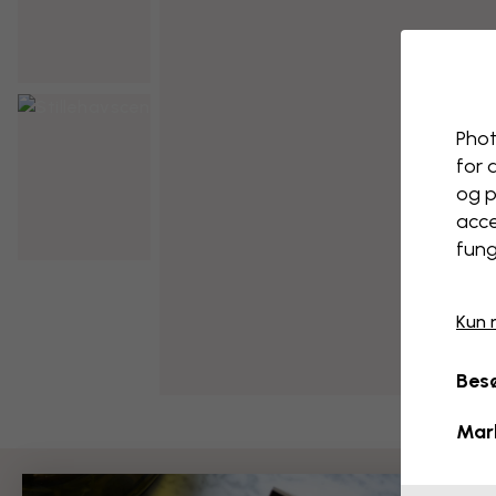
Phot
for 
og p
acce
fung
Kun 
Besø
Mar