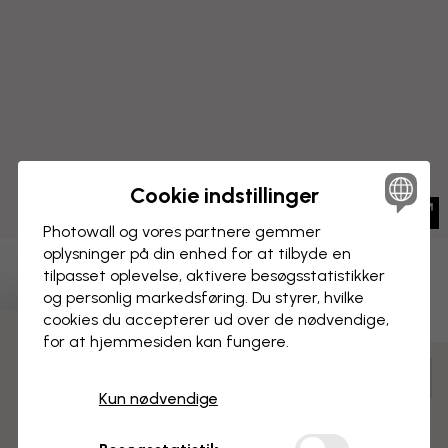
Cookie indstillinger
Photowall og vores partnere gemmer
oplysninger på din enhed for at tilbyde en
tilpasset oplevelse, aktivere besøgs­statistikker
BILLEDE PÅ LÆRRED
Gem
og personlig markedsføring. Du styrer, hvilke
cookies du accepterer ud over de nødvendige,
My Fair Lady - Audrey Hepburn
for at hjemmesiden kan fungere.
3 gratis tapetprøver
Tilpas og bestil
Kun nødvendige
Færdigsamlet og klar til ophængning
Mat overflade