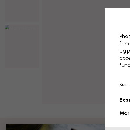
Phot
for 
og p
acce
fung
Kun 
Besø
Mar