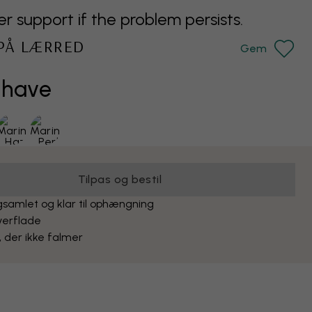
support if the problem persists.
 PÅ LÆRRED
Gem
ehave
Tilpas og bestil
samlet og klar til ophængning
verflade
, der ikke falmer