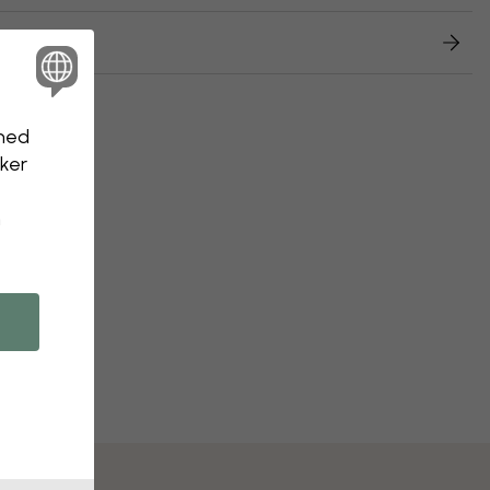
returnering
nhed
kker
n