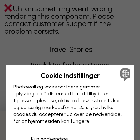
Uh-oh something went wrong
rendering this component. Please
contact customer support if the
problem persists.
Travel Stories
Produkter fra kollektionen
Cookie indstillinger
Uh-oh something went wrong
Photowall og vores partnere gemmer
rendering this component. Please
oplysninger på din enhed for at tilbyde en
contact customer support if the
tilpasset oplevelse, aktivere besøgs­statistikker
problem persists.
og personlig markedsføring. Du styrer, hvilke
cookies du accepterer ud over de nødvendige,
for at hjemmesiden kan fungere.
Viser side 1 af 1 sider
Kun nødvendige