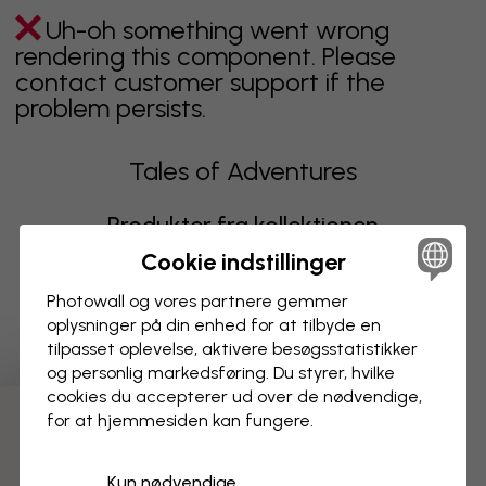
Uh-oh something went wrong
rendering this component. Please
contact customer support if the
problem persists.
Tales of Adventures
Produkter fra kollektionen
Cookie indstillinger
Uh-oh something went wrong
Photowall og vores partnere gemmer
rendering this component. Please
oplysninger på din enhed for at tilbyde en
contact customer support if the
tilpasset oplevelse, aktivere besøgs­statistikker
problem persists.
og personlig markedsføring. Du styrer, hvilke
cookies du accepterer ud over de nødvendige,
for at hjemmesiden kan fungere.
Viser side 1 af 1 sider
Kun nødvendige