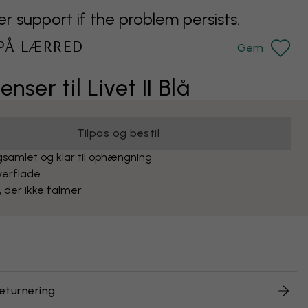
support if the problem persists.
 PÅ LÆRRED
Gem
enser til Livet II Blå
Tilpas og bestil
samlet og klar til ophængning
verflade
, der ikke falmer
returnering