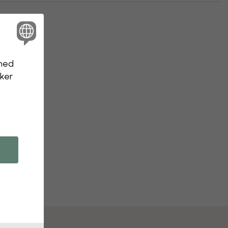
nhed
kker
n