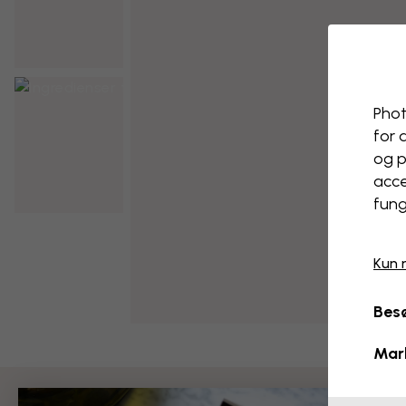
Phot
for 
og p
acce
fung
Kun 
Besø
Mar