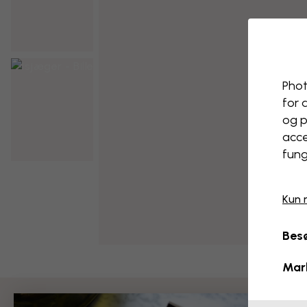
Phot
for 
og p
acce
fung
Kun 
Besø
Mar