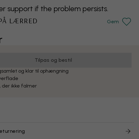
support if the problem persists.
 PÅ LÆRRED
Gem
r
Tilpas og bestil
samlet og klar til ophængning
verflade
, der ikke falmer
returnering