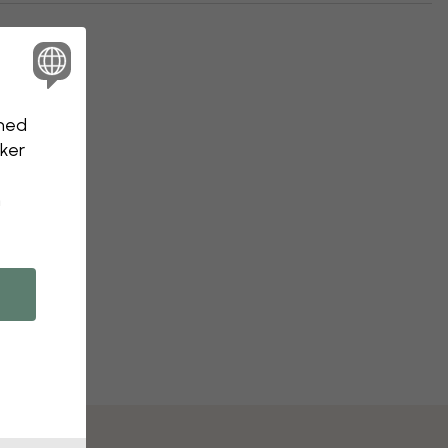
nhed
kker
n