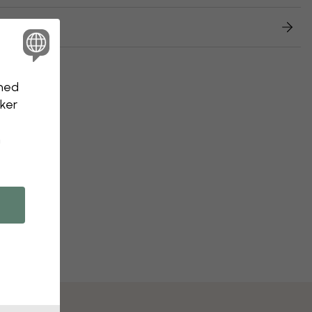
returnering
nhed
kker
n