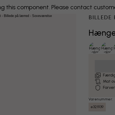
 this component. Please contact customer 
BILLEDE
Hængen
Færdig
Mat o
Farver
Varenummer:
e321939