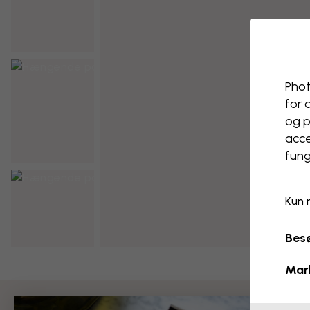
Phot
for 
og p
acce
fung
Kun 
Besø
Mar