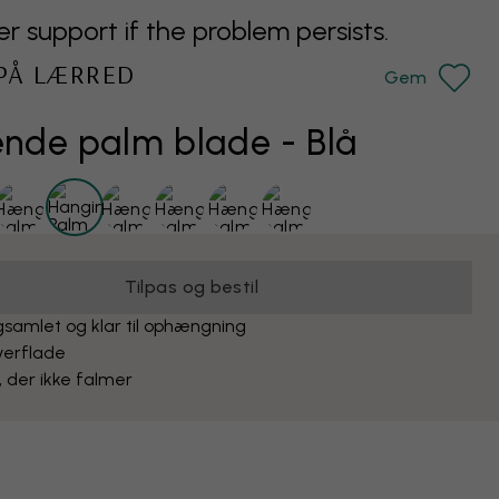
support if the problem persists.
 PÅ LÆRRED
Gem
de palm blade - Blå
Tilpas og bestil
samlet og klar til ophængning
verflade
, der ikke falmer