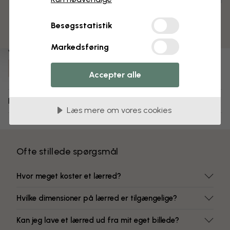
3 gratis tapetprøver
Færdigsamlet og klar til ophængning
Mat overflade
Besøgsstatistik
Farver, der ikke falmer
Markedsføring
Varenummer:
e30906
Accepter alle
Levering og returnering
Læs mere om vores cookies
Ofte stillede spørgsmål
Hvor meget koster et lærred?
Hvilke dimensioner på lærred er tilgængelige?
Kan jeg lave et lærred ud fra mit eget billede?