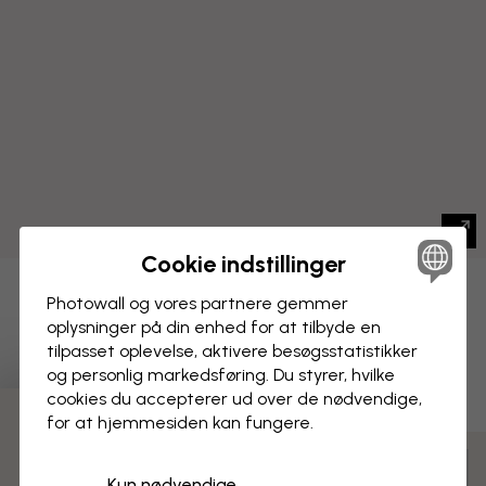
Cookie indstillinger
BILLEDE PÅ LÆRRED
Photowall og vores partnere gemmer
Gem
oplysninger på din enhed for at tilbyde en
Blomsterudstilling I
tilpasset oplevelse, aktivere besøgs­statistikker
og personlig markedsføring. Du styrer, hvilke
cookies du accepterer ud over de nødvendige,
for at hjemmesiden kan fungere.
Tilpas og bestil
Kun nødvendige