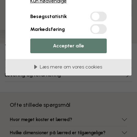
3 gratis tapetprøver
Kun nødvendige
Tilpas og bestil
Besøgsstatistik
Færdigsamlet og klar til ophængning
Mat overflade
Markedsføring
Farver, der ikke falmer
Accepter alle
Varenummer:
e84237
Læs mere om vores cookies
Levering og returnering
Ofte stillede spørgsmål
Hvor meget koster et lærred?
Hvilke dimensioner på lærred er tilgængelige?