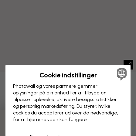
Cookie indstillinger
BILLEDE PÅ LÆRRED
Photowall og vores partnere gemmer
Gem
oplysninger på din enhed for at tilbyde en
Eban Verdenskort på spansk
tilpasset oplevelse, aktivere besøgs­statistikker
og personlig markedsføring. Du styrer, hvilke
cookies du accepterer ud over de nødvendige,
for at hjemmesiden kan fungere.