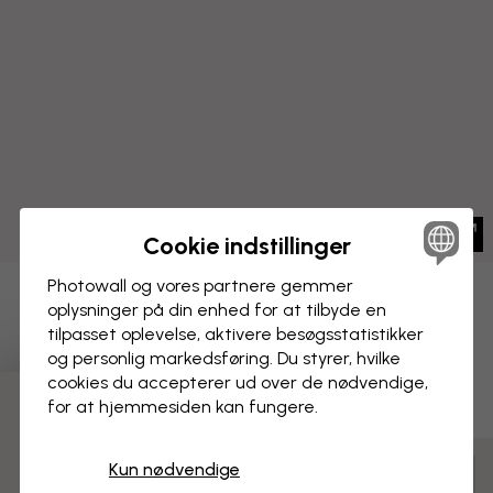
Cookie indstillinger
Photowall og vores partnere gemmer
BILLEDE PÅ LÆRRED
oplysninger på din enhed for at tilbyde en
Gem
tilpasset oplevelse, aktivere besøgs­statistikker
Dinosaurverden - Sepia
og personlig markedsføring. Du styrer, hvilke
cookies du accepterer ud over de nødvendige,
for at hjemmesiden kan fungere.
3 gratis tapetprøver
Kun nødvendige
Tilpas og bestil