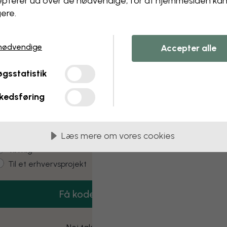
pterer ud over de nødvendige, for at hjemmesiden ka
 this component. Please contact customer 
ere.
nødvendige
Accepter alle
3 gratis tapetprøver
gsstatistik
estil 3 tapetprøver helt gratis – leveret hjem
til dig.
kedsføring
mail
Læs mere om vores cookies
ustomer type
Til mig
Til et erhvervsprojekt
Få koden