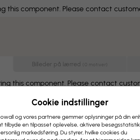
 this component. Please contact customer 
Billeder på lærred
(
0
motiver
)
g this component. Please contact custome
Cookie indstillinger
Viser side 1 af 2 sider
Næste
owall og vores partnere gemmer oplysninger på din e
at tilbyde en tilpasset oplevelse, aktivere besøgs­statisti
ersonlig markedsføring. Du styrer, hvilke cookies du