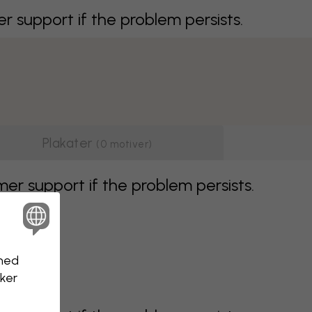
support if the problem persists.
Plakater
(
0
motiver
)
r support if the problem persists.
nhed
kker