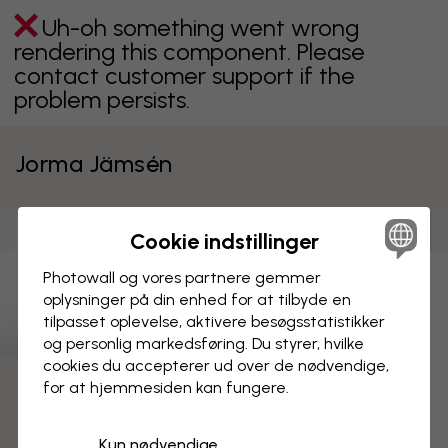
Uh-oh something went wrong
rendering this component. Please
contact customer support if the
problem persists.
Jorma Jämsén
Billeder på lærred
Tapeter
(
318
)
Plakater
(
314
)
Cookie indstillinger
(
315
)
Photowall og vores partnere gemmer
Uh-oh something went wrong
oplysninger på din enhed for at tilbyde en
rendering this component. Please
tilpasset oplevelse, aktivere besøgs­statistikker
contact customer support if the
og personlig markedsføring. Du styrer, hvilke
problem persists.
cookies du accepterer ud over de nødvendige,
for at hjemmesiden kan fungere.
Kun nødvendige