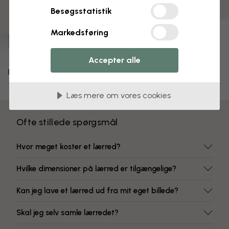
Farver, der ikke falmer
Besøgsstatistik
Varenummer:
Markedsføring
e29674
Accepter alle
Levering og returnering
Læs mere om vores cookies
Ofte stillede spørgsmål
Hvor meget koster et lærred?
Hvilke dimensioner på lærred er tilgængelige?
Kan jeg lave et lærred ud fra mit eget billede?
Skal jeg selv samle lærredet?