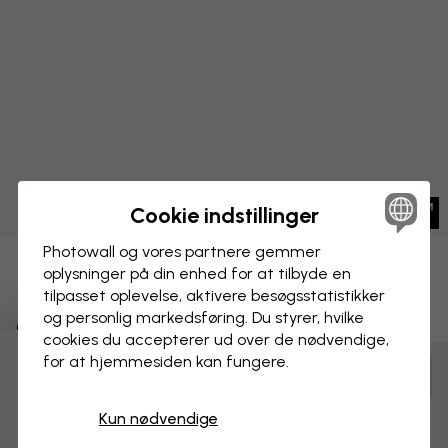
Cookie indstillinger
Photowall og vores partnere gemmer
oplysninger på din enhed for at tilbyde en
BILLEDE PÅ LÆRRED
Gem
tilpasset oplevelse, aktivere besøgs­statistikker
og personlig markedsføring. Du styrer, hvilke
Curve
cookies du accepterer ud over de nødvendige,
for at hjemmesiden kan fungere.
3 gratis tapetprøver
Tilpas og bestil
Færdigsamlet og klar til ophængning
Kun nødvendige
Mat overflade