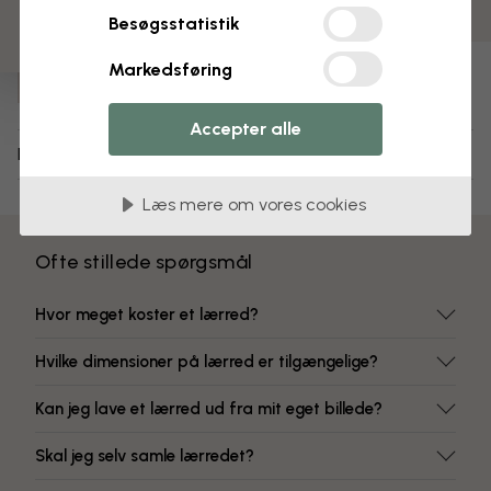
Farver, der ikke falmer
Besøgsstatistik
Varenummer:
Markedsføring
e310835
Accepter alle
Levering og returnering
Læs mere om vores cookies
Ofte stillede spørgsmål
Hvor meget koster et lærred?
Hvilke dimensioner på lærred er tilgængelige?
Kan jeg lave et lærred ud fra mit eget billede?
Skal jeg selv samle lærredet?