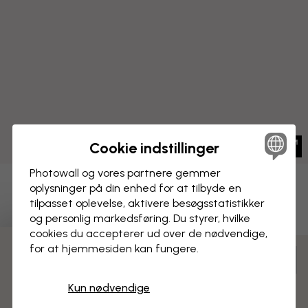
Cookie indstillinger
Photowall og vores partnere gemmer
oplysninger på din enhed for at tilbyde en
BILLEDE PÅ LÆRRED
Gem
tilpasset oplevelse, aktivere besøgs­statistikker
og personlig markedsføring. Du styrer, hvilke
Domkirkekorridorer
cookies du accepterer ud over de nødvendige,
for at hjemmesiden kan fungere.
3 gratis tapetprøver
Tilpas og bestil
Færdigsamlet og klar til ophængning
Kun nødvendige
Mat overflade