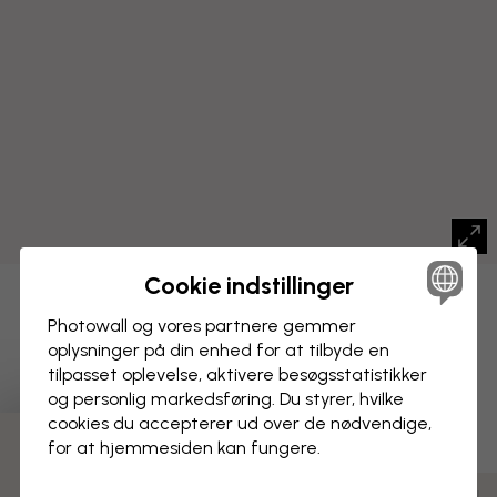
Cookie indstillinger
BILLEDE PÅ LÆRRED
Gem
Photowall og vores partnere gemmer
oplysninger på din enhed for at tilbyde en
Blandet tekstureret maling - Satin
tilpasset oplevelse, aktivere besøgs­statistikker
Latour
og personlig markedsføring. Du styrer, hvilke
cookies du accepterer ud over de nødvendige,
for at hjemmesiden kan fungere.