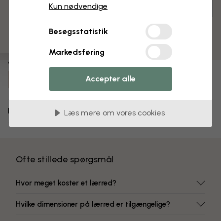
3 gratis tapetprøver
Kun nødvendige
Tilpas og bestil
Færdigsamlet og klar til ophængning
Besøgsstatistik
Mat overflade
Farver, der ikke falmer
Markedsføring
Varenummer:
Accepter alle
e84757
Levering og returnering
Læs mere om vores cookies
Ofte stillede spørgsmål
Hvor meget koster et lærred?
Hvilke dimensioner på lærred er tilgængelige?