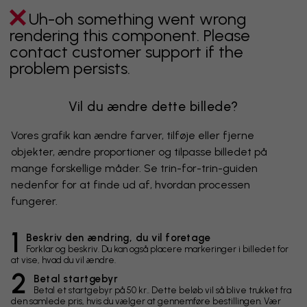
Uh-oh something went wrong
rendering this component. Please
contact customer support if the
problem persists.
Vil du ændre dette billede?
Vores grafik kan ændre farver, tilføje eller fjerne
objekter, ændre proportioner og tilpasse billedet på
mange forskellige måder. Se trin-for-trin-guiden
nedenfor for at finde ud af, hvordan processen
fungerer.
1
Beskriv den ændring, du vil foretage
Forklar og beskriv. Du kan også placere markeringer i billedet for
at vise, hvad du vil ændre.
2
Betal startgebyr
Betal et startgebyr på 50 kr.. Dette beløb vil så blive trukket fra
den samlede pris, hvis du vælger at gennemføre bestillingen. Vær