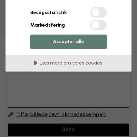
cm
Besøgsstatistik
cm
Markedsføring
Læg 6–10 cm til både bredden og højden
Accepter alle
Tilføj kommentarer
Læs mere om vores cookies
Kommentar #1
Tilføj billede (evt. skitse/eksempel)